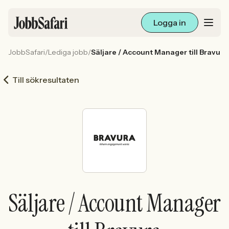
Logga in
JobbSafari
/
Lediga jobb
/
Säljare / Account Manager till Bravura
Lediga jobb
Till sökresultaten
Arbetsliv och karriär
För arbetsgivare
Skapa annons
Sök med AI
Säljare / Account Manager
Ny här? Skapa konto