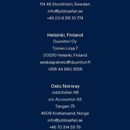
114 46 Stockholm, Sweden
info@jobbsafari.se
+46 (0) 8 515 10 774
Helsinki, Finland
Duunitori Oy
Toinen Linja 7
00530 Helsinki, Finland
asiakaspalvelu@duunitori.fi
+358 44 980 3558
Oslo, Norway
JobbSafari AB
c/o Accountor AS
Tangen 75
4608 Kristiansand, Norge
info@jobbsafari.se
+46 70 314 59 79