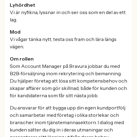
Lyhördhet
Vi är nyfikna, lyssnar in och ser oss som en del av ett
lag.
Mod
Vi vågar tänka nytt, testa oss fram och lära längs
vägen.
Om rollen
Som Account Manager på Bravura jobbar du med
B2B‑försäljning inom rekrytering och bemanning.
Du hjälper företag att lösa sitt kompetensbehov och
skapar affärer som gör skillnad, både för kunden och
för kandidaterna som får sitt nästa jobb.
Du ansvarar för att bygga upp din egen kundportfölj
och samarbetar med företag i olika storlekar och
branscher inom tjänstemannasektorn. I dialog med
kunden sätter du dig in i deras utmaningar och
presenterar rätt lösning utifrån deras behov.