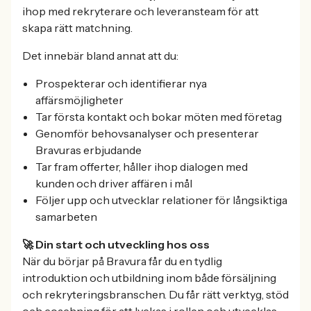
ihop med rekryterare och leveransteam för att
skapa rätt matchning.
Det innebär bland annat att du:
Prospekterar och identifierar nya
affärsmöjligheter
Tar första kontakt och bokar möten med företag
Genomför behovsanalyser och presenterar
Bravuras erbjudande
Tar fram offerter, håller ihop dialogen med
kunden och driver affären i mål
Följer upp och utvecklar relationer för långsiktiga
samarbeten
🚀 Din start och utveckling hos oss
När du börjar på Bravura får du en tydlig
introduktion och utbildning inom både försäljning
och rekryteringsbranschen. Du får rätt verktyg, stöd
och coachning för att lyckas i rollen och utvecklas.