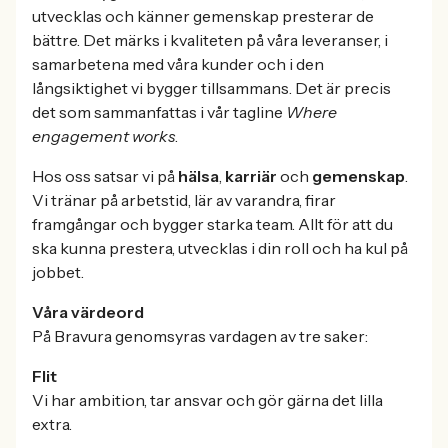
utvecklas och känner gemenskap presterar de
bättre. Det märks i kvaliteten på våra leveranser, i
samarbetena med våra kunder och i den
långsiktighet vi bygger tillsammans. Det är precis
det som sammanfattas i vår tagline
Where
engagement works
.
Hos oss satsar vi på
hälsa
,
karriär
och
gemenskap
.
Vi tränar på arbetstid, lär av varandra, firar
framgångar och bygger starka team. Allt för att du
ska kunna prestera, utvecklas i din roll och ha kul på
jobbet.
Våra värdeord
På Bravura genomsyras vardagen av tre saker:
Flit
Vi har ambition, tar ansvar och gör gärna det lilla
extra.