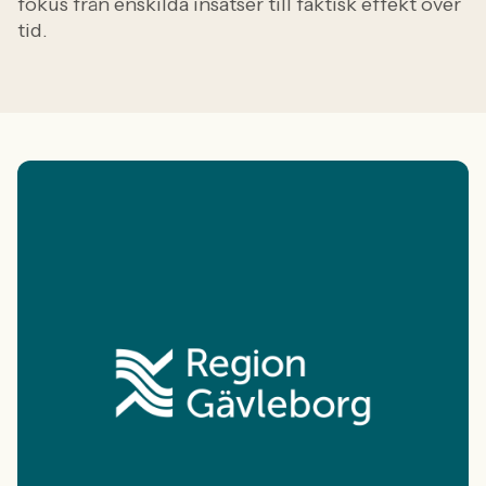
fokus från enskilda insatser till faktisk effekt över
tid.