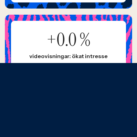
+
0.0
%
videovisningar: ökat intresse
+
0.0
%
länkklick: högre engagemang