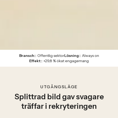
Bransch:
:
Offentlig sektor
Lösning:
:
Always on
Effekt:
:
+29,8 % ökat engagemang
UTGÅNGSLÄGE
Splittrad bild gav svagare
träffar i rekryteringen