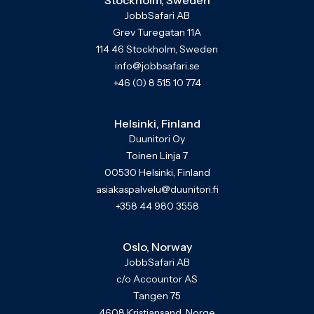
Stockholm, Sweden
JobbSafari AB
Grev Turegatan 11A
114 46 Stockholm, Sweden
info@jobbsafari.se
+46 (0) 8 515 10 774
Helsinki, Finland
Duunitori Oy
Toinen Linja 7
00530 Helsinki, Finland
asiakaspalvelu@duunitori.fi
+358 44 980 3558
Oslo, Norway
JobbSafari AB
c/o Accountor AS
Tangen 75
4608 Kristiansand, Norge