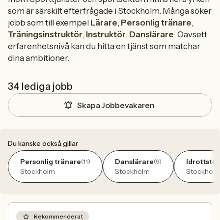
som är särskilt efterfrågade i Stockholm. Många söker
jobb som till exempel
Lärare
,
Personlig tränare
,
Träningsinstruktör
,
Instruktör
,
Danslärare
. Oavsett
erfarenhetsnivå kan du hitta en tjänst som matchar
dina ambitioner.
34 lediga jobb
Skapa Jobbevakaren
Du kanske också gillar
Personlig tränare
Danslärare
Idrottstr
(11)
(9)
Stockholm
Stockholm
Stockhol
Rekommenderat