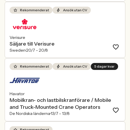
Rekommenderat
Ansök utan CV
Verisure
Säljare till Verisure
Sweden
20/7 –
20/8
Rekommenderat
Ansök utan CV
5 dagar kvar
Havator
Mobilkran- och lastbilskranförare / Mobile
and Truck-Mounted Crane Operators
De Nordiska länderna
13/7 –
13/8
Rekommenderat