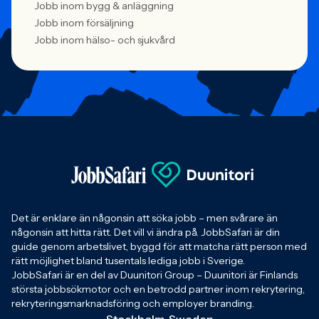
Jobb inom bygg & anläggning
Jobb inom försäljning
Jobb inom hälso- och sjukvård
Det är enklare än någonsin att söka jobb – men svårare än
någonsin att hitta rätt. Det vill vi ändra på. JobbSafari är din
guide genom arbetslivet, byggd för att matcha rätt person med
rätt möjlighet bland tusentals lediga jobb i Sverige.
JobbSafari är en del av Duunitori Group – Duunitori är Finlands
största jobbsökmotor och en betrodd partner inom rekrytering,
rekryteringsmarknadsföring och employer branding.