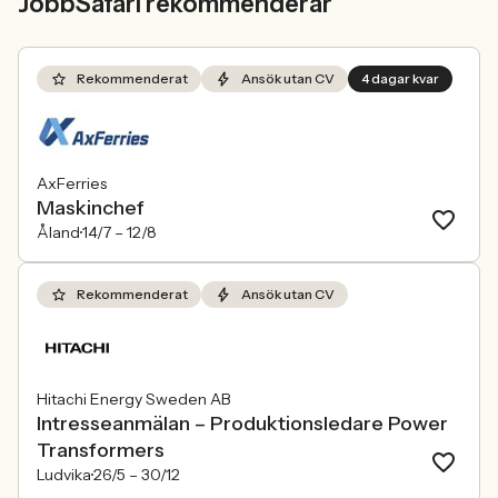
JobbSafari rekommenderar
Rekommenderat
Ansök utan CV
4 dagar kvar
AxFerries
Maskinchef
Åland
14/7 –
12/8
Rekommenderat
Ansök utan CV
Hitachi Energy Sweden AB
Intresseanmälan – Produktionsledare Power
Transformers
Ludvika
26/5 –
30/12