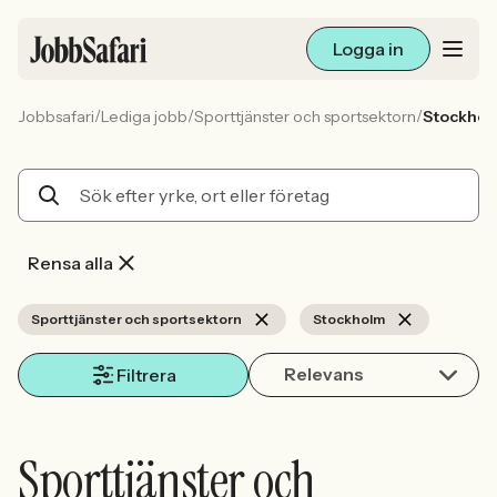
Logga in
/
/
/
Jobbsafari
Lediga jobb
Sporttjänster och sportsektorn
Stockho
Lediga jobb
Arbetsliv och karriär
För arbetsgivare
Rensa alla
Skapa annons
Sporttjänster och sportsektorn
Stockholm
Relevans
Sök med AI
Filtrera
Ny här? Skapa konto
Sporttjänster och