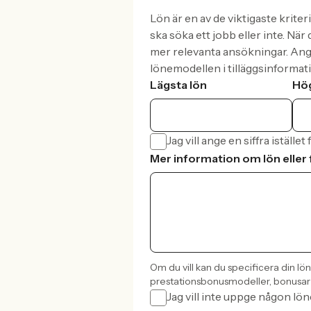
Lön är en av de viktigaste krite
ska söka ett jobb eller inte. När
mer relevanta ansökningar. Ang
lönemodellen i tilläggsinformat
Lägsta lön
Hög
Jag vill ange en siffra istället
Mer information om lön eller 
Om du vill kan du specificera din lö
prestationsbonusmodeller, bonusar 
Jag vill inte uppge någon lö