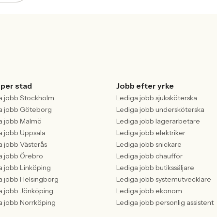
 per stad
Jobb efter yrke
a jobb Stockholm
Lediga jobb sjuksköterska
a jobb Göteborg
Lediga jobb undersköterska
a jobb Malmö
Lediga jobb lagerarbetare
a jobb Uppsala
Lediga jobb elektriker
a jobb Västerås
Lediga jobb snickare
a jobb Örebro
Lediga jobb chaufför
a jobb Linköping
Lediga jobb butikssäljare
a jobb Helsingborg
Lediga jobb systemutvecklare
a jobb Jönköping
Lediga jobb ekonom
a jobb Norrköping
Lediga jobb personlig assistent