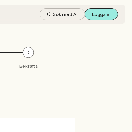
Sök med AI
Logga in
3
Bekräfta