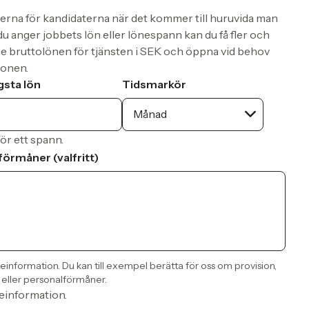
rierna för kandidaterna när det kommer till huruvida man
 du anger jobbets lön eller lönespann kan du få fler och
e bruttolönen för tjänsten i SEK och öppna vid behov
ionen.
sta lön
Tidsmarkör
Månad
 för ett spann.
förmåner (valfritt)
neinformation. Du kan till exempel berätta för oss om provision,
eller personalförmåner.
neinformation.