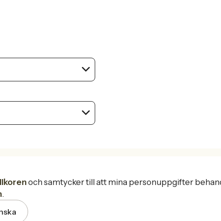
llkoren
och samtycker till att mina personuppgifter behan
n
.
nska