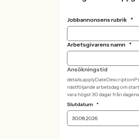
Jobbannonsens rubrik
*
Arbetsgivarens namn
*
Ansökningstid
details.applyDateDescriptionPr
nästföljande arbetsdag om star
vara högst 30 dagar från dagens
Slutdatum
*