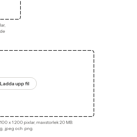
ar,
ade
Ladda upp fil
00 x 1 200 pixlar, maxstorlek 20 MB.
 .jpeg och .png.