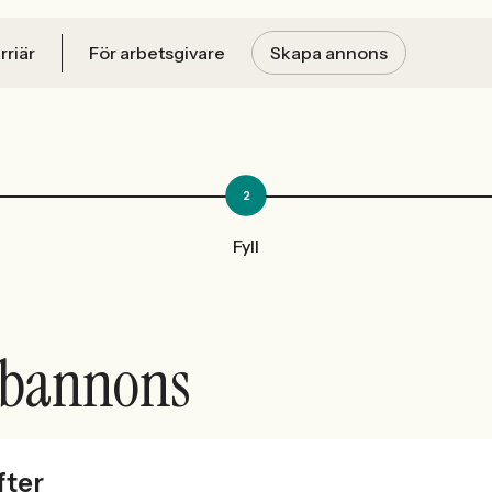
rriär
För arbetsgivare
Skapa annons
2
Fyll
bbannons
fter