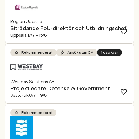
Region Uppsala
Biträdande FoU-direktör och Utbildningschef
Uppsala
17/7 –
15/8
Rekommenderat
Ansök utan CV
1 dag kvar
Westbay Solutions AB
Projektledare Defense & Government
Västervik
6/7 –
9/8
Rekommenderat