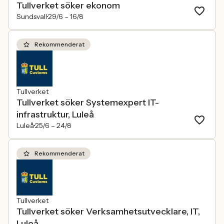
Tullverket söker ekonom
Sundsvall
29/6 –
16/8
Rekommenderat
Tullverket
Tullverket söker Systemexpert IT-
infrastruktur, Luleå
Luleå
25/6 –
24/8
Rekommenderat
Tullverket
Tullverket söker Verksamhetsutvecklare, IT,
Luleå