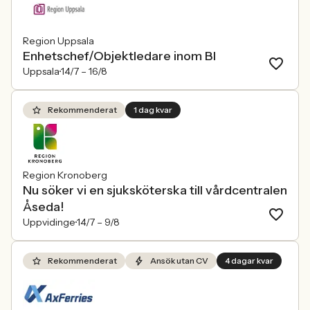
Region Uppsala
Enhetschef/Objektledare inom BI
Uppsala
14/7 –
16/8
Rekommenderat
1 dag kvar
Region Kronoberg
Nu söker vi en sjuksköterska till vårdcentralen
Åseda!
Uppvidinge
14/7 –
9/8
Rekommenderat
Ansök utan CV
4 dagar kvar