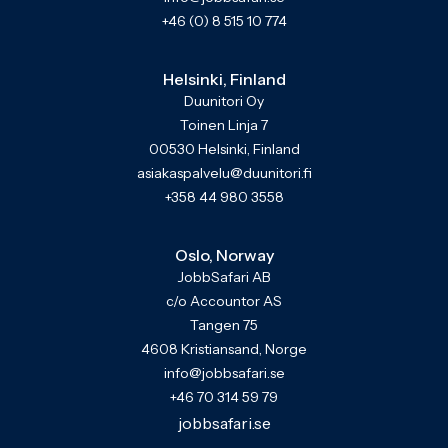
+46 (0) 8 515 10 774
Helsinki, Finland
Duunitori Oy
Toinen Linja 7
00530 Helsinki, Finland
asiakaspalvelu@duunitori.fi
+358 44 980 3558
Oslo, Norway
JobbSafari AB
c/o Accountor AS
Tangen 75
4608 Kristiansand, Norge
info@jobbsafari.se
+46 70 314 59 79
jobbsafari.se