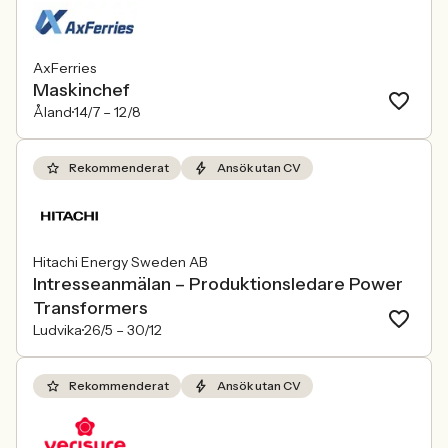
AxFerries
Maskinchef
Åland
14/7 –
12/8
Rekommenderat
Ansök utan CV
Hitachi Energy Sweden AB
Intresseanmälan – Produktionsledare Power
Transformers
Ludvika
26/5 –
30/12
Rekommenderat
Ansök utan CV