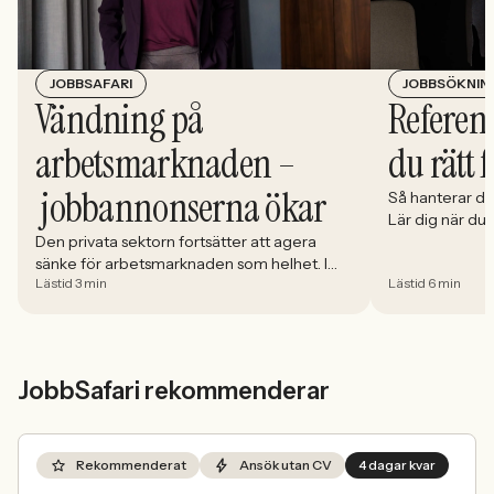
JOBBSÖKNIN
JOBBSAFARI
Referens
Vändning på
du rätt 
arbetsmarknaden –
jobbannonserna ökar
Så hanterar du
Lär dig när du
välja och hur 
Den privata sektorn fortsätter att agera
sänke för arbetsmarknaden som helhet. I
Lästid 3 min
Lästid 6 min
april minskade antalet jobbannonser i
Sverige med 5,02 procent. Det visar
Jobbindex från Jobbland och Jobbsafari.
JobbSafari rekommenderar
Rekommenderat
Ansök utan CV
4 dagar kvar