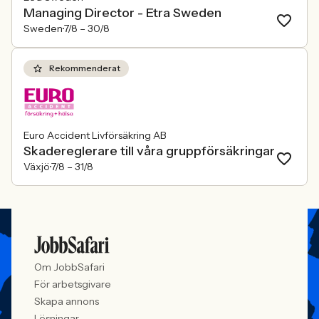
Managing Director - Etra Sweden
Sweden
7/8 –
30/8
Rekommenderat
Euro Accident Livförsäkring AB
Skadereglerare till våra gruppförsäkringar
Växjö
7/8 –
31/8
Om JobbSafari
För arbetsgivare
Skapa annons
Lösningar