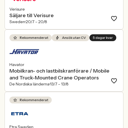
Verisure
Säljare till Verisure
Sweden
20/7 –
20/8
Rekommenderat
Ansök utan CV
5 dagar kvar
Havator
Mobilkran- och lastbilskranförare / Mobile
and Truck-Mounted Crane Operators
De Nordiska länderna
13/7 –
13/8
Rekommenderat
Etra Sweden