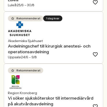
Luleå
25/6 –
30/8
Rekommenderat
1 dag kvar
Akademiska Sjukhuset
Avdelningschef till kirurgisk anestesi- och
operationsavdelning
Uppsala
24/6 –
9/8
Rekommenderat
Region Kronoberg
Vi söker sjuksköterskor till intermediärvård
på akutvårdsavdelning