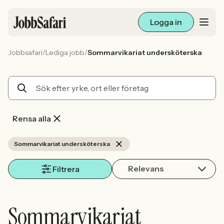
Logga in
/
/
Jobbsafari
Lediga jobb
Sommarvikariat undersköterska
Lediga jobb
Arbetsliv och karriär
För arbetsgivare
Rensa alla
Skapa annons
Sommarvikariat undersköterska
Relevans
Sök med AI
Filtrera
Ny här? Skapa konto
Sommarvikariat