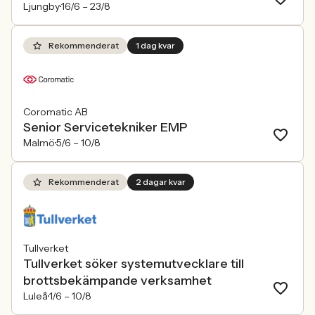
Ljungby
16/6 –
23/8
Rekommenderat
1 dag kvar
Coromatic AB
Senior Servicetekniker EMP
Malmö
5/6 –
10/8
Rekommenderat
2 dagar kvar
Tullverket
Tullverket söker systemutvecklare till
brottsbekämpande verksamhet
Luleå
1/6 –
10/8