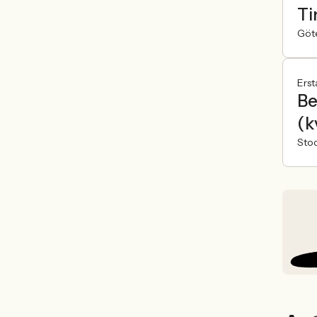
Ti
Göt
Erst
Be
(k
Sto