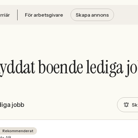
rriär
För arbetsgivare
Skapa annons
yddat boende lediga j
diga jobb
Sk
Rekommenderat
ida AB