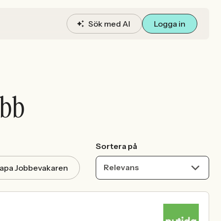
Sök med AI
Logga in
obb
Sortera på
Relevans
apa Jobbevakaren