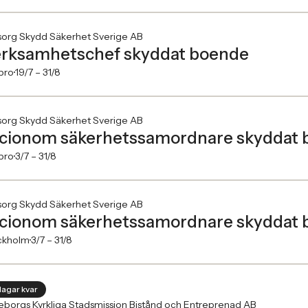
org Skydd Säkerhet Sverige AB
rksamhetschef skyddat boende
bro
19/7 –
31/8
org Skydd Säkerhet Sverige AB
cionom säkerhetssamordnare skyddat
bro
3/7 –
31/8
org Skydd Säkerhet Sverige AB
cionom säkerhetssamordnare skyddat
ckholm
3/7 –
31/8
dagar kvar
borgs Kyrkliga Stadsmission Bistånd och Entreprenad AB