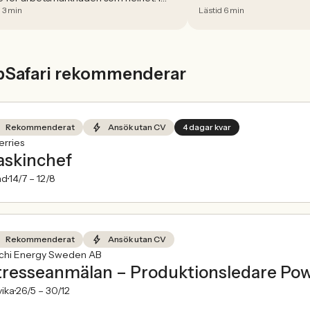
 3 min
Lästid 6 min
 minskade antalet jobbannonser i
ige med 5,02 procent. Det visar
index från Jobbland och Jobbsafari.
bSafari rekommenderar
Rekommenderat
Ansök utan CV
4 dagar kvar
rries
skinchef
nd
14/7 –
12/8
Rekommenderat
Ansök utan CV
achi Energy Sweden AB
tresseanmälan – Produktionsledare Po
ika
26/5 –
30/12