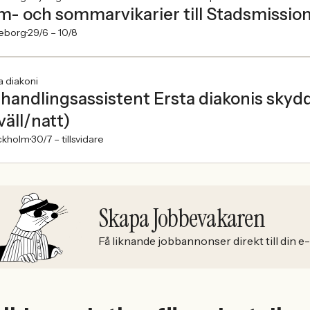
m- och sommarvikarier till Stadsmissi
eborg
29/6 –
10/8
a diakoni
handlingsassistent Ersta diakonis skyd
väll/natt)
ckholm
30/7 –
tillsvidare
Skapa Jobbevakaren
Få liknande jobbannonser direkt till din e