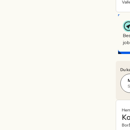
Vall
Bes
job
Du ka
S
Heml
Ko
Bor