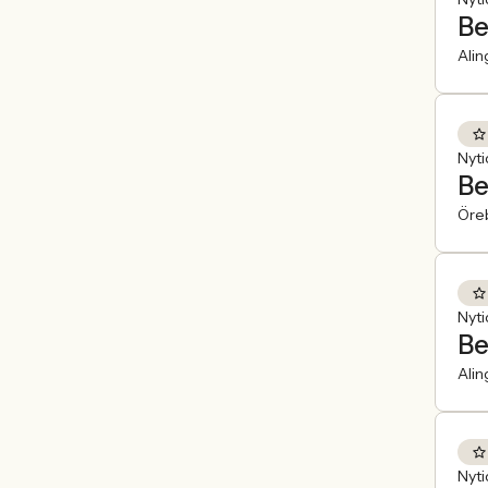
Be
Alin
Nyt
Be
Öre
Nyt
Be
Alin
Nyt