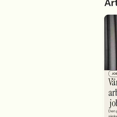
Art
JO
Vä
ar
jo
Den p
sänk