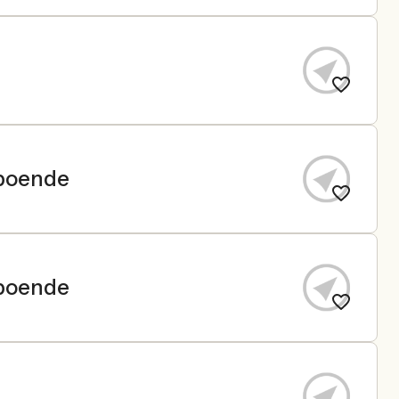
 boende
 boende