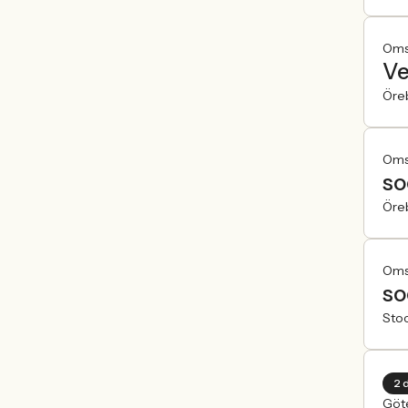
Oms
Ve
Öre
Oms
so
Öre
Oms
so
Sto
2 
Göte