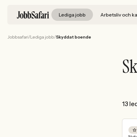
Lediga jobb
Arbetsliv och ka
/
/
Jobbsafari
Lediga jobb
Skyddat boende
Sk
13 le
Nyt