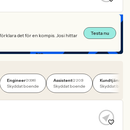
Testa nu
örklara det för en kompis. Josi hittar
Engineer
Assistent
Kundtjänst
(3 338)
(2 203)
(2 12
Skyddat boende
Skyddat boende
Skyddat boend