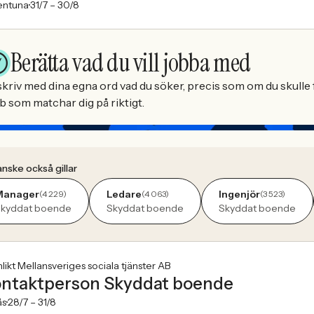
entuna
31/7 –
30/8
Berätta vad du vill jobba med
kriv med dina egna ord vad du söker, precis som om du skulle f
b som matchar dig på riktigt.
nske också gillar
Manager
Ledare
Ingenjör
(4 229)
(4 063)
(3 523)
kyddat boende
Skyddat boende
Skyddat boende
ikt Mellansveriges sociala tjänster AB
ntaktperson Skyddat boende
ås
28/7 –
31/8