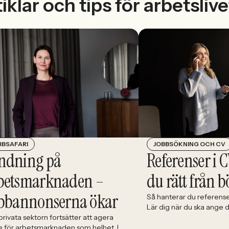
iklar och tips för arbetslive
JOBBSÖKNING OCH CV
BBSAFARI
Referenser i C
ndning på
du rätt från b
betsmarknaden –
bbannonserna ökar
Så hanterar du referense
Lär dig när du ska ange
välja och hur du förbere
rivata sektorn fortsätter att agera
e för arbetsmarknaden som helhet. I