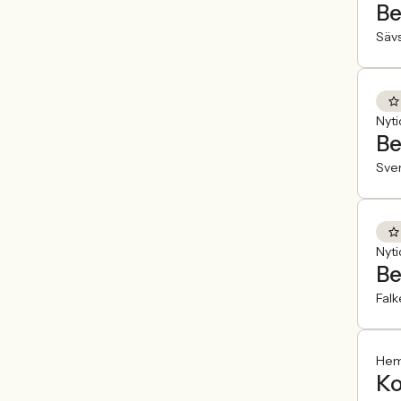
Be
Sävs
Nyt
Be
Sve
Nyt
Be
Fal
Heml
Ko