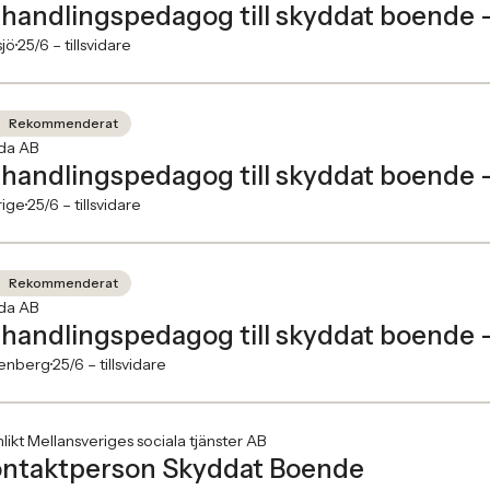
handlingspedagog till skyddat boende 
jö
25/6 –
tillsvidare
Rekommenderat
ida AB
handlingspedagog till skyddat boende 
rige
25/6 –
tillsvidare
Rekommenderat
ida AB
handlingspedagog till skyddat boende 
kenberg
25/6 –
tillsvidare
ikt Mellansveriges sociala tjänster AB
ntaktperson Skyddat Boende