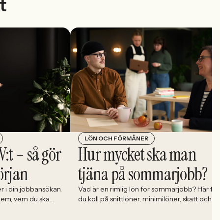
t
LÖN OCH FÖRMÅNER
V:t – så gör
Hur mycket ska man
örjan
tjäna på sommarjobb?
r i din jobbansökan.
Vad är en rimlig lön för sommarjobb? Här får
 dem, vem du ska
du koll på snittlöner, minimilöner, skatt och
der dem rätt.
vad du ska tänka på innan du skriver på.