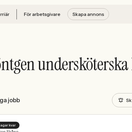
rriär
För arbetsgivare
Skapa annons
ntgen undersköterska 
iga jobb
Sk
dagar kvar
ion Skåne