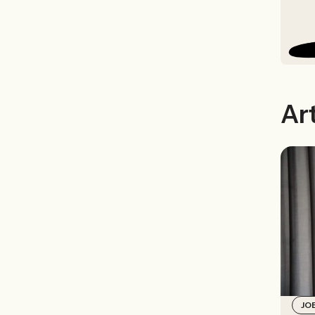
Art
JO