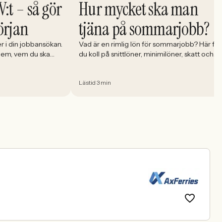
V:t – så gör
Hur mycket ska man
örjan
tjäna på sommarjobb?
r i din jobbansökan.
Vad är en rimlig lön för sommarjobb? Här får
 dem, vem du ska
du koll på snittlöner, minimilöner, skatt och
der dem rätt.
vad du ska tänka på innan du skriver på.
Lästid 3 min