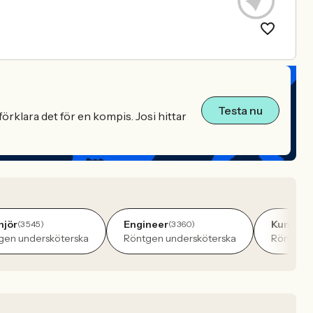
Testa nu
örklara det för en kompis. Josi hittar
njör
Engineer
Kundtjä
(3 545)
(3 360)
gen undersköterska
Röntgen undersköterska
Röntgen 