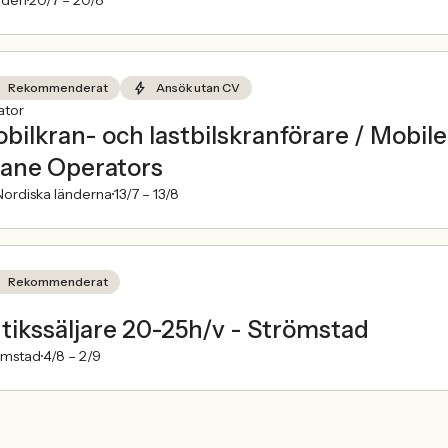
Rekommenderat
Ansök utan CV
ator
bilkran- och lastbilskranförare / Mobi
ane Operators
ordiska länderna
13/7 –
13/8
Rekommenderat
tikssäljare 20-25h/v - Strömstad
ömstad
4/8 –
2/9