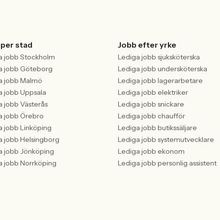
 per stad
Jobb efter yrke
a jobb Stockholm
Lediga jobb sjuksköterska
a jobb Göteborg
Lediga jobb undersköterska
a jobb Malmö
Lediga jobb lagerarbetare
a jobb Uppsala
Lediga jobb elektriker
a jobb Västerås
Lediga jobb snickare
a jobb Örebro
Lediga jobb chaufför
a jobb Linköping
Lediga jobb butikssäljare
a jobb Helsingborg
Lediga jobb systemutvecklare
a jobb Jönköping
Lediga jobb ekonom
a jobb Norrköping
Lediga jobb personlig assistent