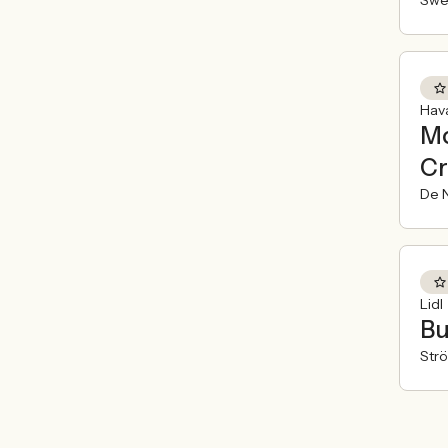
Hav
Mo
Cr
De N
Lidl
Bu
Str