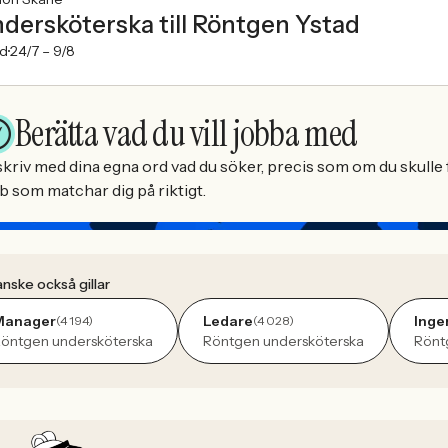
dersköterska till Röntgen Ystad
ad
24/7 –
9/8
Berätta vad du vill jobba med
kriv med dina egna ord vad du söker, precis som om du skulle f
b som matchar dig på riktigt.
nske också gillar
Manager
Ledare
Inge
(4 194)
(4 028)
öntgen undersköterska
Röntgen undersköterska
Rönt