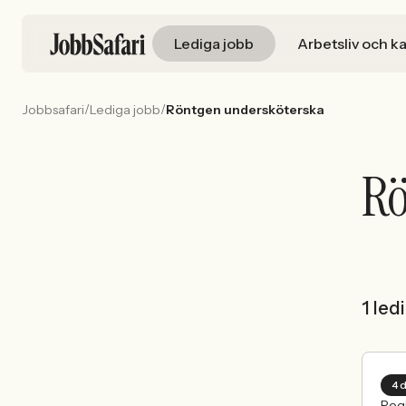
Lediga jobb
Arbetsliv och ka
/
/
Jobbsafari
Lediga jobb
Röntgen undersköterska
Rö
1 led
4 
Reg