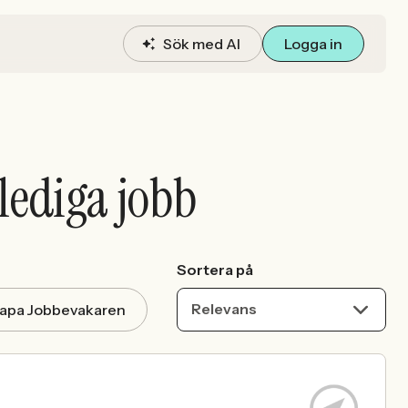
Sök med AI
Logga in
lediga jobb
Sortera på
Relevans
apa Jobbevakaren