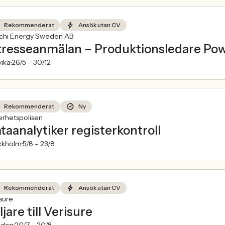
Rekommenderat
Ansök utan CV
achi Energy Sweden AB
tresseanmälan – Produktionsledare Po
ika
26/5 –
30/12
Rekommenderat
Ny
erhetspolisen
taanalytiker registerkontroll
ckholm
5/8 –
23/8
Rekommenderat
Ansök utan CV
sure
ljare till Verisure
den
20/7 –
20/8