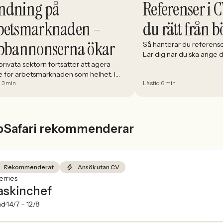
Referenser i C
ndning på
du rätt från b
betsmarknaden –
bbannonserna ökar
Så hanterar du referense
Lär dig när du ska ange
välja och hur du förbere
rivata sektorn fortsätter att agera
e för arbetsmarknaden som helhet. I
 3 min
Lästid 6 min
 minskade antalet jobbannonser i
ige med 5,02 procent. Det visar
index från Jobbland och Jobbsafari.
bSafari rekommenderar
Rekommenderat
Ansök utan CV
rries
skinchef
nd
14/7 –
12/8