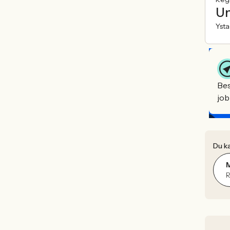
Un
Yst
Bes
job
Du ka
R