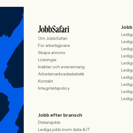
Jobb
Ledig
Om JobbSafari
Ledig
För arbetsgivare
Ledig
Skapa annons
Ledig
Lösningar
Ledig
Insikter och evenemang
Ledig
Arbetsmarknadsstatistik
Ledig
Kontakt
Ledig
Integritetspolicy
Ledig
Ledig
Jobb efter bransch
Distansjobb
Lediga jobb inom data & IT