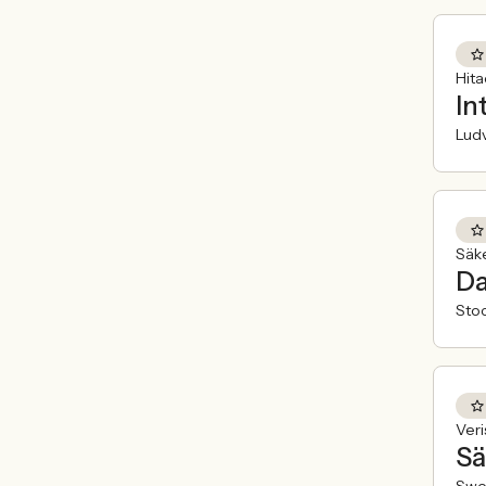
Hit
In
Ludv
Säk
Da
Sto
Veri
Sä
Swe