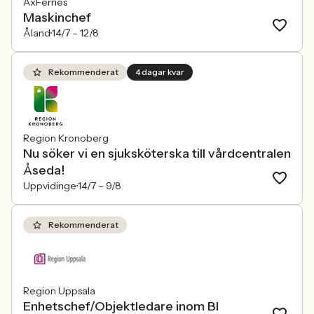
AxFerries
Maskinchef
Åland
14/7 –
12/8
Rekommenderat
4 dagar kvar
Region Kronoberg
Nu söker vi en sjuksköterska till vårdcentralen
Åseda!
Uppvidinge
14/7 –
9/8
Rekommenderat
Region Uppsala
Enhetschef/Objektledare inom BI