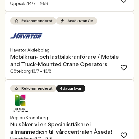
Uppsala
14/7 –
16/8
Rekommenderat
Ansök utan CV
Havator Aktiebolag
Mobilkran- och lastbilskranförare / Mobile
and Truck-Mounted Crane Operators
Göteborg
13/7 –
13/8
Rekommenderat
4 dagar kvar
Region Kronoberg
Nu söker vi en Specialistläkare i
allmänmedicin till vårdcentralen Åseda!
Uppvidinge
9/7 –
9/8