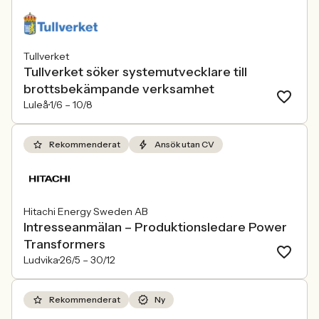
Tullverket
Tullverket söker systemutvecklare till
brottsbekämpande verksamhet
Luleå
1/6 –
10/8
Rekommenderat
Ansök utan CV
Hitachi Energy Sweden AB
Intresseanmälan – Produktionsledare Power
Transformers
Ludvika
26/5 –
30/12
Rekommenderat
Ny