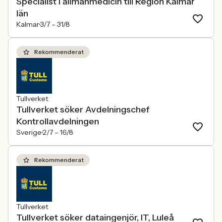
Specialist i allmänmedicin till Region Kalmar
län
Kalmar
3/7 –
31/8
Rekommenderat
Tullverket
Tullverket söker Avdelningschef
Kontrollavdelningen
Sverige
2/7 –
16/8
Rekommenderat
Tullverket
Tullverket söker dataingenjör, IT, Luleå