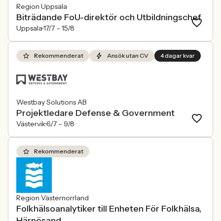
Region Uppsala
Biträdande FoU-direktör och Utbildningschef
Uppsala
17/7 –
15/8
Rekommenderat
Ansök utan CV
4 dagar kvar
Westbay Solutions AB
Projektledare Defense & Government
Västervik
6/7 –
9/8
Rekommenderat
Region Västernorrland
Folkhälsoanalytiker till Enheten För Folkhälsa,
Härnösand