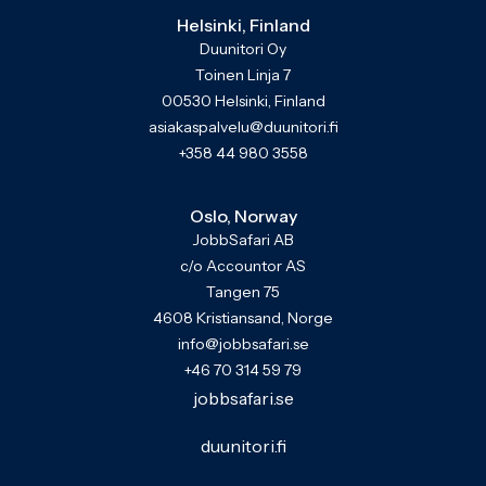
Helsinki, Finland
Duunitori Oy
Toinen Linja 7
00530 Helsinki, Finland
asiakaspalvelu@duunitori.fi
+358 44 980 3558
Oslo, Norway
JobbSafari AB
c/o Accountor AS
Tangen 75
4608 Kristiansand, Norge
info@jobbsafari.se
+46 70 314 59 79
jobbsafari.se
duunitori.fi