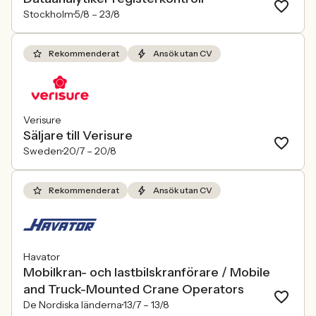
Stockholm
5/8 –
23/8
Rekommenderat
Ansök utan CV
Verisure
Säljare till Verisure
Sweden
20/7 –
20/8
Rekommenderat
Ansök utan CV
Havator
Mobilkran- och lastbilskranförare / Mobile
and Truck-Mounted Crane Operators
De Nordiska länderna
13/7 –
13/8