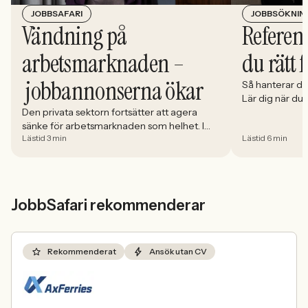
JOBBSÖKNIN
JOBBSAFARI
Referens
Vändning på
du rätt 
arbetsmarknaden –
jobbannonserna ökar
Så hanterar du
Lär dig när du
välja och hur 
Den privata sektorn fortsätter att agera
sänke för arbetsmarknaden som helhet. I
Lästid 3 min
Lästid 6 min
april minskade antalet jobbannonser i
Sverige med 5,02 procent. Det visar
Jobbindex från Jobbland och Jobbsafari.
JobbSafari rekommenderar
Rekommenderat
Ansök utan CV