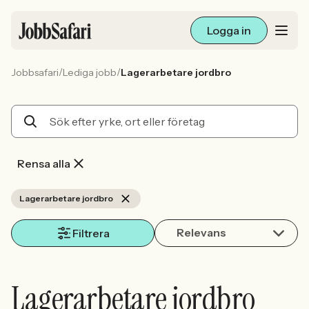
Logga in
/
/
Jobbsafari
Lediga jobb
Lagerarbetare jordbro
Lediga jobb
Arbetsliv och karriär
För arbetsgivare
Rensa alla
Skapa annons
Lagerarbetare jordbro
Relevans
Sök med AI
Filtrera
Ny här? Skapa konto
Lagerarbetare jordbro