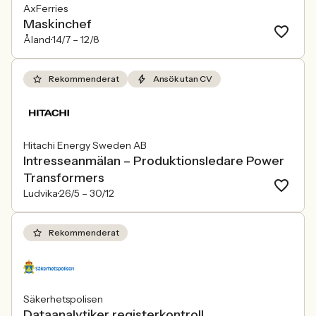
AxFerries
Maskinchef
Åland
14/7 –
12/8
Rekommenderat
Ansök utan CV
Hitachi Energy Sweden AB
Intresseanmälan – Produktionsledare Power
Transformers
Ludvika
26/5 –
30/12
Rekommenderat
Säkerhetspolisen
Dataanalytiker registerkontroll