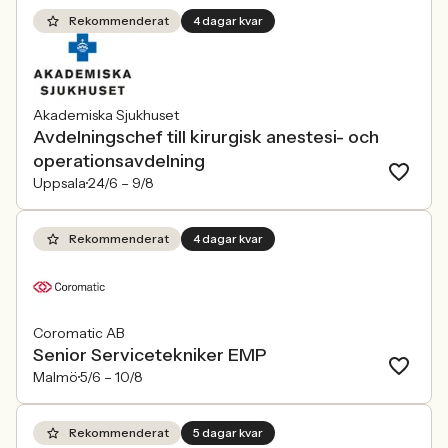
Rekommenderat
4 dagar kvar
Akademiska Sjukhuset
Avdelningschef till kirurgisk anestesi- och
operationsavdelning
Uppsala
24/6 –
9/8
Rekommenderat
4 dagar kvar
Coromatic AB
Senior Servicetekniker EMP
Malmö
5/6 –
10/8
Rekommenderat
5 dagar kvar