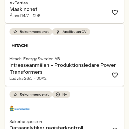
AxFerries
Maskinchef
Åland
14/7 –
12/8
Rekommenderat
Ansök utan CV
Hitachi Energy Sweden AB
Intresseanmälan – Produktionsledare Power
Transformers
Ludvika
26/5 –
30/12
Rekommenderat
Ny
Säkerhetspolisen
Dataanalytiker registerkontroll