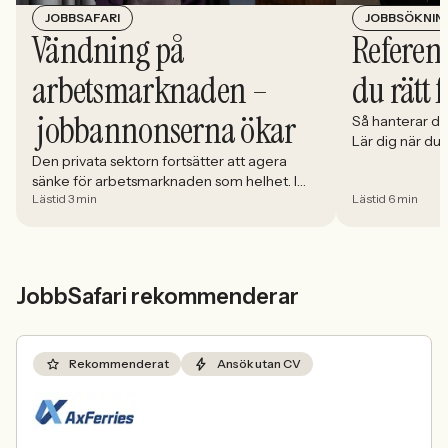
JOBBSÖKNIN
JOBBSAFARI
Referens
Vändning på
du rätt 
arbetsmarknaden –
jobbannonserna ökar
Så hanterar du
Lär dig när du
välja och hur 
Den privata sektorn fortsätter att agera
sänke för arbetsmarknaden som helhet. I
Lästid 3 min
Lästid 6 min
april minskade antalet jobbannonser i
Sverige med 5,02 procent. Det visar
Jobbindex från Jobbland och Jobbsafari.
JobbSafari rekommenderar
Rekommenderat
Ansök utan CV