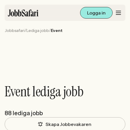
Logga in
/
/
Jobbsafari
Lediga jobb
Event
Lediga jobb
Arbetsliv och karriär
För arbetsgivare
Skapa annons
Event lediga jobb
Sök med AI
Ny här? Skapa konto
88 lediga jobb
Skapa Jobbevakaren