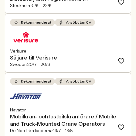
Stockholm
5/8 –
23/8
Rekommenderat
Ansök utan CV
Verisure
Säljare till Verisure
Sweden
20/7 –
20/8
Rekommenderat
Ansök utan CV
Havator
Mobilkran- och lastbilskranförare / Mobile
and Truck-Mounted Crane Operators
De Nordiska länderna
13/7 –
13/8