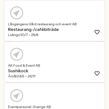
Långängens Gård restaurang och event AB
Restaurang-/cafébiträde
Lidingö
30/7 –
28/8
AK Food & Event AB
Sushikock
Åmål
24/6 –
26/11
Eventpersonal i Sverige AB