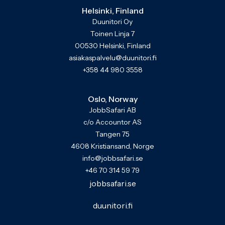
Helsinki, Finland
Duunitori Oy
Toinen Linja 7
00530 Helsinki, Finland
asiakaspalvelu@duunitori.fi
+358 44 980 3558
Oslo, Norway
JobbSafari AB
c/o Accountor AS
Tangen 75
4608 Kristiansand, Norge
info@jobbsafari.se
+46 70 314 59 79
jobbsafari.se
duunitori.fi