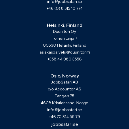
info@jobbsafari.se
+46 (0) 8 515 10 774
Helsinki, Finland
Duunitori Oy
Toinen Linja 7
00530 Helsinki, Finland
asiakaspalvelu@duunitori.fi
+358 44 980 3558
Oslo, Norway
JobbSafari AB
c/o Accountor AS
Tangen 75
4608 Kristiansand, Norge
info@jobbsafari.se
+46 70 314 59 79
jobbsafari.se