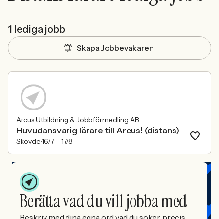
1 lediga jobb
Skapa Jobbevakaren
Arcus Utbildning & Jobbförmedling AB
Huvudansvarig lärare till Arcus! (distans)
Skövde
16/7 –
17/8
Berätta vad du vill jobba med
Beskriv med dina egna ord vad du söker, precis