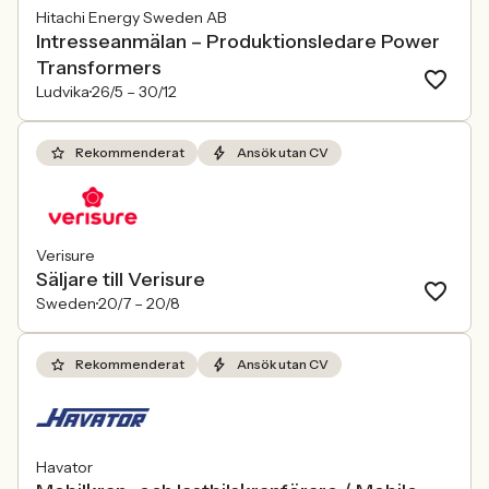
Hitachi Energy Sweden AB
Intresseanmälan – Produktionsledare Power
Transformers
Ludvika
26/5 –
30/12
Rekommenderat
Ansök utan CV
Verisure
Säljare till Verisure
Sweden
20/7 –
20/8
Rekommenderat
Ansök utan CV
Havator