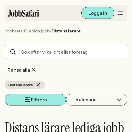
Logga in
/
/
Jobbsafari
Lediga jobb
Distans lärare
Lediga jobb
Arbetsliv och karriär
För arbetsgivare
Rensa alla
Skapa annons
Distans lärare
Relevans
Sök med AI
Filtrera
Ny här? Skapa konto
Distans lärare lediga jobb