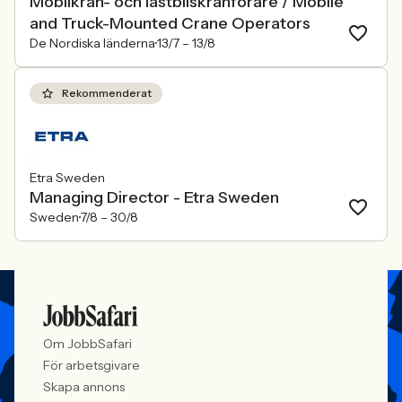
Mobilkran- och lastbilskranförare / Mobile
and Truck-Mounted Crane Operators
De Nordiska länderna
13/7 –
13/8
Rekommenderat
Etra Sweden
Managing Director - Etra Sweden
Sweden
7/8 –
30/8
Om JobbSafari
För arbetsgivare
Skapa annons