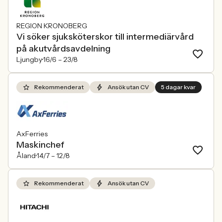
REGION KRONOBERG
Vi söker sjuksköterskor till intermediärvård
på akutvårdsavdelning
Ljungby
16/6 –
23/8
Rekommenderat
Ansök utan CV
5 dagar kvar
AxFerries
Maskinchef
Åland
14/7 –
12/8
Rekommenderat
Ansök utan CV