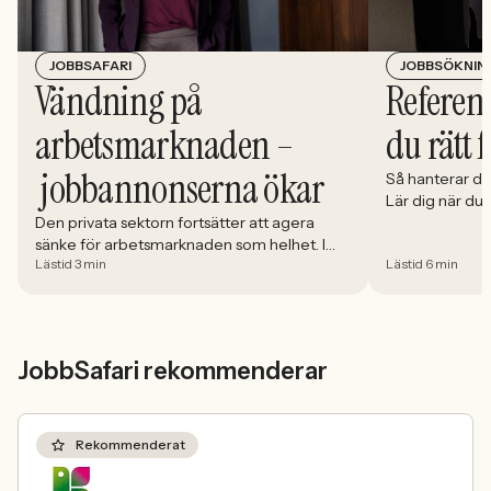
JOBBSÖKNIN
JOBBSAFARI
Referens
Vändning på
du rätt 
arbetsmarknaden –
jobbannonserna ökar
Så hanterar du
Lär dig när du
välja och hur 
Den privata sektorn fortsätter att agera
sänke för arbetsmarknaden som helhet. I
Lästid 3 min
Lästid 6 min
april minskade antalet jobbannonser i
Sverige med 5,02 procent. Det visar
Jobbindex från Jobbland och Jobbsafari.
JobbSafari rekommenderar
Rekommenderat