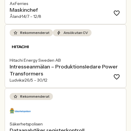
AxFerries
Maskinchef
Åland
14/7 –
12/8
Rekommenderat
Ansök utan CV
Hitachi Energy Sweden AB
Intresseanmälan – Produktionsledare Power
Transformers
Ludvika
26/5 –
30/12
Rekommenderat
Säkerhetspolisen
Dataanalytiker registerkontroll