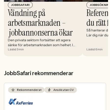
JOBBSÖKNIN
JOBBSAFARI
Referens
Vändning på
du rätt 
arbetsmarknaden –
jobbannonserna ökar
Så hanterar du
Lär dig när du
välja och hur 
Den privata sektorn fortsätter att agera
sänke för arbetsmarknaden som helhet. I
Lästid 3 min
Lästid 6 min
april minskade antalet jobbannonser i
Sverige med 5,02 procent. Det visar
Jobbindex från Jobbland och Jobbsafari.
JobbSafari rekommenderar
Rekommenderat
Ansök utan CV