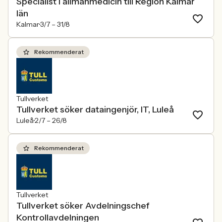
Specialist i allmänmedicin till Region Kalmar
län
Kalmar
3/7 –
31/8
Rekommenderat
Tullverket
Tullverket söker dataingenjör, IT, Luleå
Luleå
2/7 –
26/8
Rekommenderat
Tullverket
Tullverket söker Avdelningschef
Kontrollavdelningen