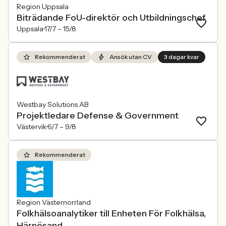
Region Uppsala
Biträdande FoU-direktör och Utbildningschef
Uppsala
17/7 –
15/8
Rekommenderat
Ansök utan CV
3 dagar kvar
Westbay Solutions AB
Projektledare Defense & Government
Västervik
6/7 –
9/8
Rekommenderat
Region Västernorrland
Folkhälsoanalytiker till Enheten För Folkhälsa,
Härnösand