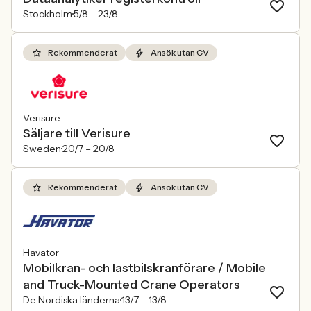
Stockholm
5/8 –
23/8
Rekommenderat
Ansök utan CV
Verisure
Säljare till Verisure
Sweden
20/7 –
20/8
Rekommenderat
Ansök utan CV
Havator
Mobilkran- och lastbilskranförare / Mobile
and Truck-Mounted Crane Operators
De Nordiska länderna
13/7 –
13/8