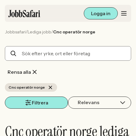
Logga in
/
/
Jobbsafari
Lediga jobb
Cnc operatör norge
Lediga jobb
Arbetsliv och karriär
För arbetsgivare
Rensa alla
Skapa annons
Cnc operatör norge
Relevans
Sök med AI
Filtrera
Ny här? Skapa konto
Cnc operatör norge lediga