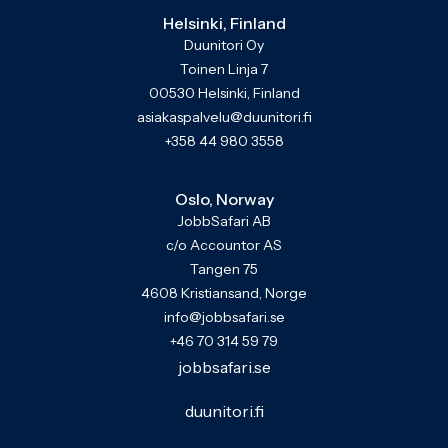
Helsinki, Finland
Duunitori Oy
Toinen Linja 7
00530 Helsinki, Finland
asiakaspalvelu@duunitori.fi
+358 44 980 3558
Oslo, Norway
JobbSafari AB
c/o Accountor AS
Tangen 75
4608 Kristiansand, Norge
info@jobbsafari.se
+46 70 314 59 79
jobbsafari.se
duunitori.fi