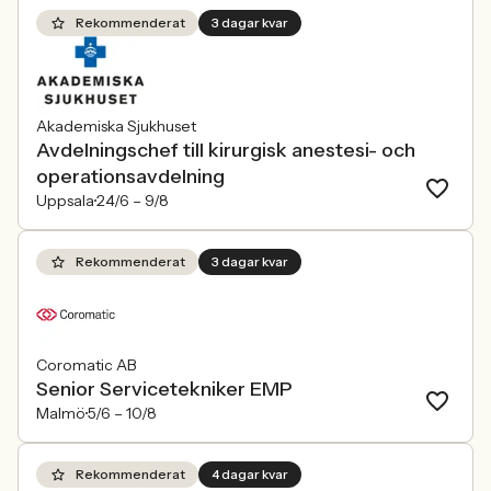
Rekommenderat
3 dagar kvar
Akademiska Sjukhuset
Avdelningschef till kirurgisk anestesi- och
operationsavdelning
Uppsala
24/6 –
9/8
Rekommenderat
3 dagar kvar
Coromatic AB
Senior Servicetekniker EMP
Malmö
5/6 –
10/8
Rekommenderat
4 dagar kvar