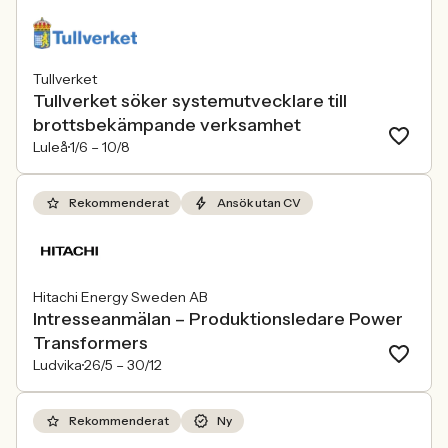
Tullverket
Tullverket söker systemutvecklare till
brottsbekämpande verksamhet
Luleå
1/6 –
10/8
Rekommenderat
Ansök utan CV
Hitachi Energy Sweden AB
Intresseanmälan – Produktionsledare Power
Transformers
Ludvika
26/5 –
30/12
Rekommenderat
Ny