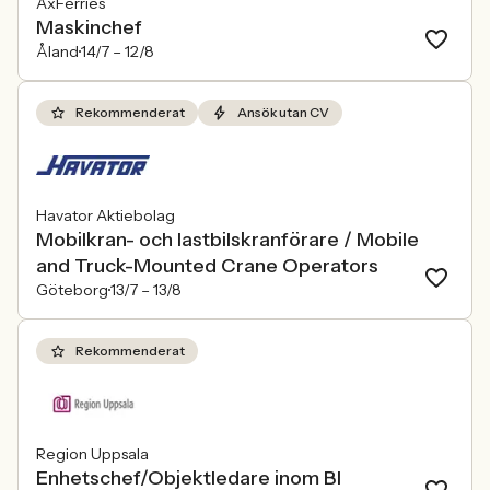
AxFerries
Maskinchef
Åland
14/7 –
12/8
Rekommenderat
Ansök utan CV
Havator Aktiebolag
Mobilkran- och lastbilskranförare / Mobile
and Truck-Mounted Crane Operators
Göteborg
13/7 –
13/8
Rekommenderat
Region Uppsala
Enhetschef/Objektledare inom BI