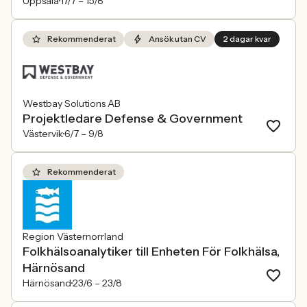
Uppsala
17/7 –
15/8
Rekommenderat
Ansök utan CV
2 dagar kvar
Westbay Solutions AB
Projektledare Defense & Government
Västervik
6/7 –
9/8
Rekommenderat
Region Västernorrland
Folkhälsoanalytiker till Enheten För Folkhälsa,
Härnösand
Härnösand
23/6 –
23/8