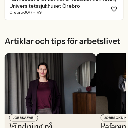
Universitetssjukhuset Örebro
Örebro
30/7 –
7/9
Artiklar och tips för arbetslivet
JOBBSÖKNIN
JOBBSAFARI
Referens
Vändning på