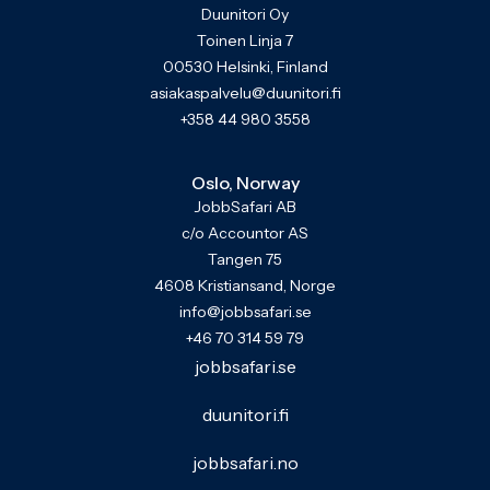
Duunitori Oy
Toinen Linja 7
00530 Helsinki, Finland
asiakaspalvelu@duunitori.fi
+358 44 980 3558
Oslo, Norway
JobbSafari AB
c/o Accountor AS
Tangen 75
4608 Kristiansand, Norge
info@jobbsafari.se
+46 70 314 59 79
jobbsafari.se
duunitori.fi
jobbsafari.no