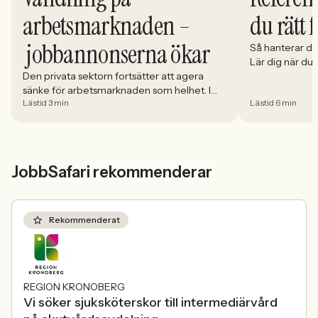
du rätt 
arbetsmarknaden –
jobbannonserna ökar
Så hanterar du
Lär dig när du
välja och hur 
Den privata sektorn fortsätter att agera
sänke för arbetsmarknaden som helhet. I
Lästid 3 min
Lästid 6 min
april minskade antalet jobbannonser i
Sverige med 5,02 procent. Det visar
Jobbindex från Jobbland och Jobbsafari.
JobbSafari rekommenderar
Rekommenderat
REGION KRONOBERG
Vi söker sjuksköterskor till intermediärvård