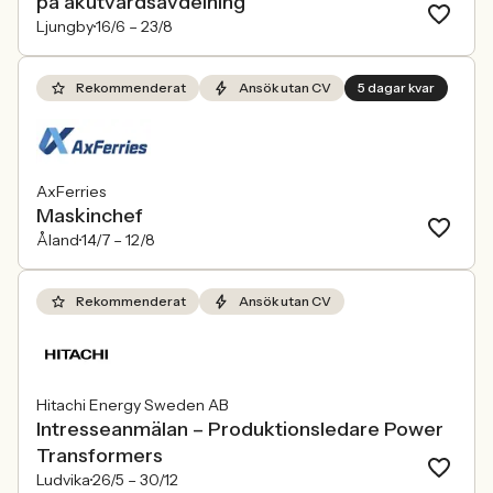
på akutvårdsavdelning
Ljungby
16/6 –
23/8
Rekommenderat
Ansök utan CV
5 dagar kvar
AxFerries
Maskinchef
Åland
14/7 –
12/8
Rekommenderat
Ansök utan CV
Hitachi Energy Sweden AB
Intresseanmälan – Produktionsledare Power
Transformers
Ludvika
26/5 –
30/12