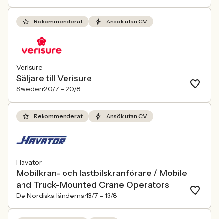
Rekommenderat
Ansök utan CV
Verisure
Säljare till Verisure
Sweden
20/7 –
20/8
Rekommenderat
Ansök utan CV
Havator
Mobilkran- och lastbilskranförare / Mobile
and Truck-Mounted Crane Operators
De Nordiska länderna
13/7 –
13/8