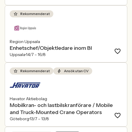
Rekommenderat
Region Uppsala
Enhetschef/Objektledare inom BI
Uppsala
14/7 –
16/8
Rekommenderat
Ansök utan CV
Havator Aktiebolag
Mobilkran- och lastbilskranförare / Mobile
and Truck-Mounted Crane Operators
Göteborg
13/7 –
13/8