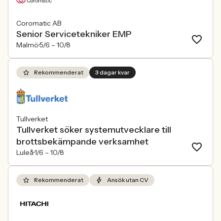
Coromatic AB
Senior Servicetekniker EMP
Malmö
5/6 –
10/8
Rekommenderat
3 dagar kvar
Tullverket
Tullverket söker systemutvecklare till
brottsbekämpande verksamhet
Luleå
1/6 –
10/8
Rekommenderat
Ansök utan CV