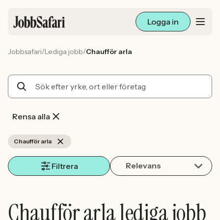
Logga in
/
/
Jobbsafari
Lediga jobb
Chaufför arla
Lediga jobb
Arbetsliv och karriär
För arbetsgivare
Rensa alla
Skapa annons
Chaufför arla
Relevans
Sök med AI
Filtrera
Ny här? Skapa konto
Chaufför arla lediga jobb