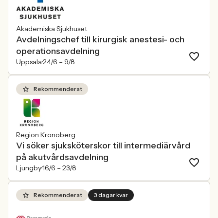
Akademiska Sjukhuset
Avdelningschef till kirurgisk anestesi- och
operationsavdelning
Uppsala
24/6 –
9/8
Rekommenderat
Region Kronoberg
Vi söker sjuksköterskor till intermediärvård
på akutvårdsavdelning
Ljungby
16/6 –
23/8
Rekommenderat
3 dagar kvar