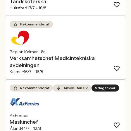
Tandsköterska
Hultsfred
17/7 –
16/8
Rekommenderat
Region Kalmar Län
Verksamhetschef Medicintekniska
avdelningen
Kalmar
16/7 –
16/8
Rekommenderat
Ansök utan CV
5 dagar kvar
AxFerries
Maskinchef
Åland
14/7 –
12/8