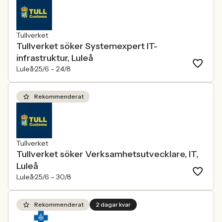
Tullverket
Tullverket söker Systemexpert IT-
infrastruktur, Luleå
Luleå
25/6 –
24/8
Rekommenderat
Tullverket
Tullverket söker Verksamhetsutvecklare, IT,
Luleå
Luleå
25/6 –
30/8
Rekommenderat
2 dagar kvar