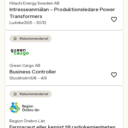
Hitachi Energy Sweden AB
Intresseanmälan – Produktionsledare Power
Transformers
Ludvika
26/5 –
30/12
Rekommenderat
Green Cargo AB
Business Controller
Stockholm
6/8 –
4/9
Rekommenderat
Region Örebro Län
Farmaceut eller kemist till radiokemienheten,