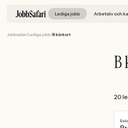
Lediga jobb
Arbetsliv och ka
/
/
Jobbsafari
Lediga jobb
B körkort
B 
20 le
Rek