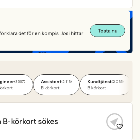
Testa nu
örklara det för en kompis. Josi hittar
gineer
Assistent
Kundtjänst
(3 367)
(2 116)
(2 063)
körkort
B körkort
B körkort
 B-körkort sökes