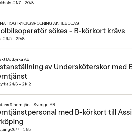
ckholm
21/7 –
20/8
NA HÖGTRYCKSSPOLNING AKTIEBOLAG
olbilsoperatör sökes - B-körkort krävs
na
29/5 –
29/8
växt Botkyrka AB
stanställning av Undersköterskor med B 
mtjänst
kyrka
24/6 –
21/12
stans & hemtjänst Sverige AB
mtjänstpersonal med B-körkort till Ass
köping
öping
26/7 –
31/8