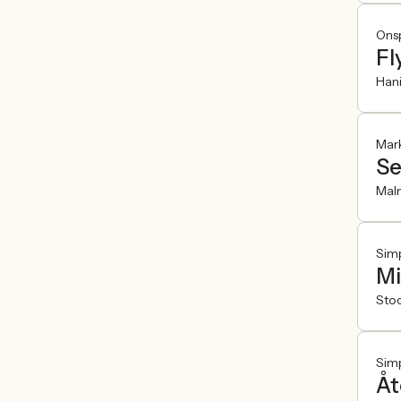
Onsp
Fl
Han
Mar
Se
Mal
Sim
Mi
Sto
Sim
Åt