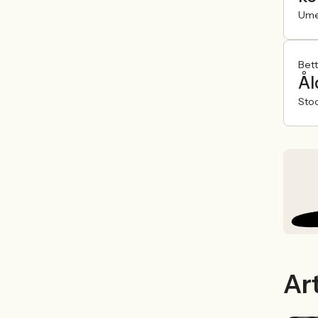
Um
Bet
Ål
Sto
Art