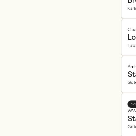
Br
Karl
Cle
Lo
Täb
Amh
St
Göt
1 
WW 
St
Göt