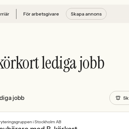
rriär
För arbetsgivare
Skapa annons
körkort lediga jobb
diga jobb
Sk
ryteringsgruppen i Stockholm AB