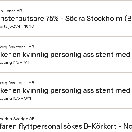
an Hansa AB
nsterputsare 75% - Södra Stockholm (B-
rtälje
21/4 –
18/10
rg Assistans 1 AB
ker en kvinnlig personlig assistent med 
köping
11/5 –
7/11
rg Assistans 1 AB
ker en kvinnlig personlig assistent med 
köping
13/5 –
9/11
tverket Sverige AB
faren flyttpersonal sökes B-Körkort - No