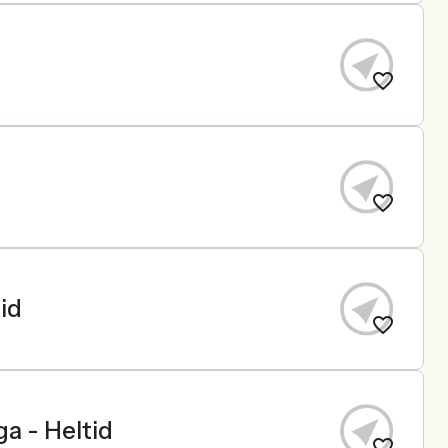
id
a - Heltid