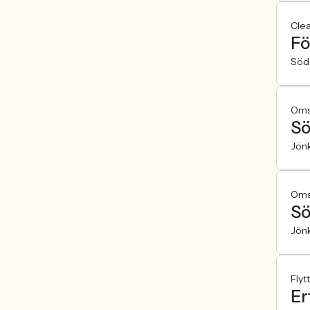
Cle
Fö
Söde
Omso
Sö
Jön
Omso
Sö
Jön
Flyt
Er