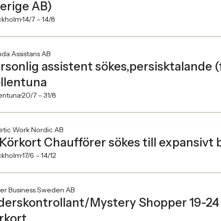
erige AB)
ckholm
14/7 –
14/8
da Assistans AB
rsonlig assistent sökes,persisktalande (
llentuna
entuna
20/7 –
31/8
etic Work Nordic AB
Körkort Chaufförer sökes till expansivt
ckholm
17/6 –
14/12
ter Business Sweden AB
derskontrollant/Mystery Shopper 19-24
rkort