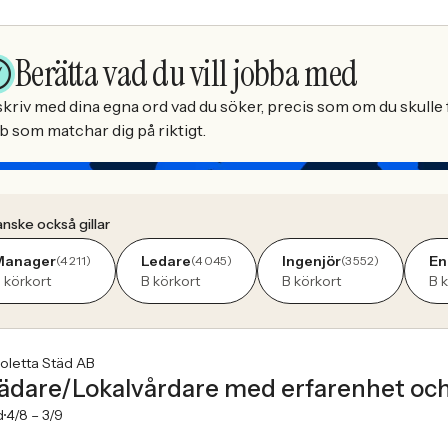
Berätta vad du vill jobba med
kriv med dina egna ord vad du söker, precis som om du skulle f
b som matchar dig på riktigt.
nske också gillar
Manager
Ledare
Ingenjör
En
(4 211)
(4 045)
(3 552)
 körkort
B körkort
B körkort
B 
oletta Städ AB
ädare/Lokalvårdare med erfarenhet och
d
4/8 –
3/9