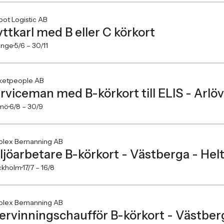
ot Logistic AB
yttkarl med B eller C körkort
inge
5/6 –
30/11
ketpeople AB
rviceman med B-körkort till ELIS - Arlöv
mö
6/8 –
30/9
plex Bemanning AB
ljöarbetare B-körkort - Västberga - Helt
ckholm
17/7 –
16/8
plex Bemanning AB
ervinningschaufför B-körkort - Västberg