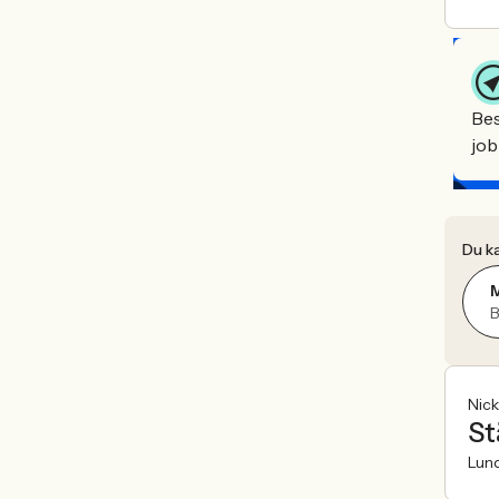
Bes
job
Du ka
B
Nick
St
Lun