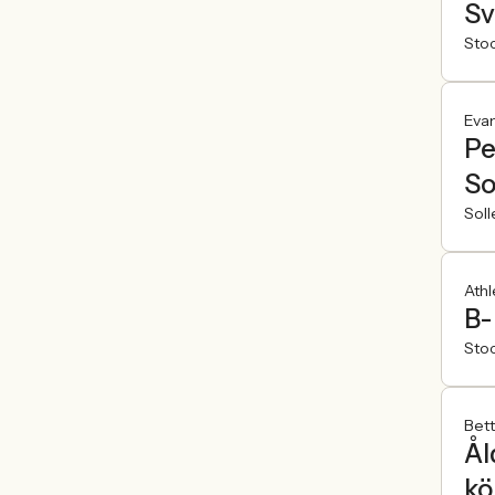
Sv
Sto
Evan
Pe
So
Soll
Athl
B-
Sto
Bet
Ål
kö