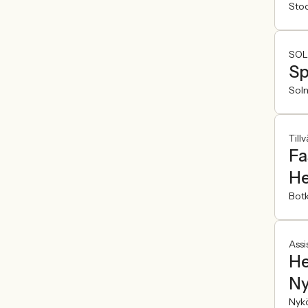
Sto
SOL
Sp
Sol
Till
Fa
He
Bot
Assi
He
Ny
Nyk