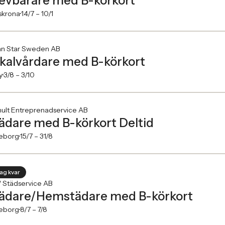
evbärare med B-körkort
skrona
14/7 –
10/1
an Star Sweden AB
kalvårdare med B-körkort
y
3/8 –
3/10
ult Entreprenadservice AB
ädare med B-körkort Deltid
eborg
15/7 –
31/8
dag kvar
Städservice AB
ädare/Hemstädare med B-körkort
eborg
8/7 –
7/8