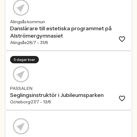
Alingsås kommun
Danslärare till estetiska programmet på
Alströmergymnasiet
Alingsås
28/7 –
31/8
5 dagar kvar
PASSALEN
Seglingsinstruktör i Jubileumsparken
Göteborg
27/7 –
13/8