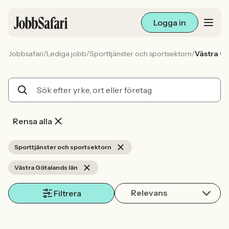
Logga in
/
/
/
Jobbsafari
Lediga jobb
Sporttjänster och sportsektorn
Västra Gö
Lediga jobb
Arbetsliv och karriär
För arbetsgivare
Rensa alla
Skapa annons
Sporttjänster och sportsektorn
Västra Götalands län
Sök med AI
Relevans
Filtrera
Ny här? Skapa konto