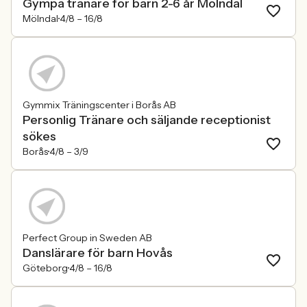
Gympa tränare för barn 2-6 år Mölndal
Mölndal
4/8 –
16/8
Gymmix Träningscenter i Borås AB
Personlig Tränare och säljande receptionist
sökes
Borås
4/8 –
3/9
Perfect Group in Sweden AB
Danslärare för barn Hovås
Göteborg
4/8 –
16/8