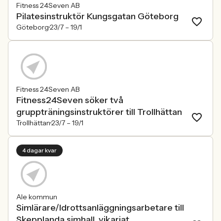
Fitness 24Seven AB
Pilatesinstruktör Kungsgatan Göteborg
Göteborg
23/7 –
19/1
Fitness 24Seven AB
Fitness24Seven söker två
gruppträningsinstruktörer till Trollhättan
Trollhättan
23/7 –
19/1
4 dagar kvar
Ale kommun
Simlärare/Idrottsanläggningsarbetare till
Skepplanda simhall, vikariat