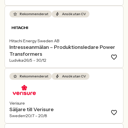
Rekommenderat
Ansök utan CV
Hitachi Energy Sweden AB
Intresseanmälan – Produktionsledare Power
Transformers
Ludvika
26/5 –
30/12
Rekommenderat
Ansök utan CV
Verisure
Säljare till Verisure
Sweden
20/7 –
20/8