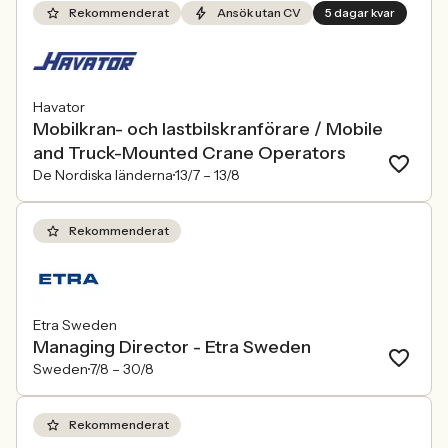
Rekommenderat
Ansök utan CV
5 dagar kvar
Havator
Mobilkran- och lastbilskranförare / Mobile
and Truck-Mounted Crane Operators
De Nordiska länderna
13/7 –
13/8
Rekommenderat
Etra Sweden
Managing Director - Etra Sweden
Sweden
7/8 –
30/8
Rekommenderat