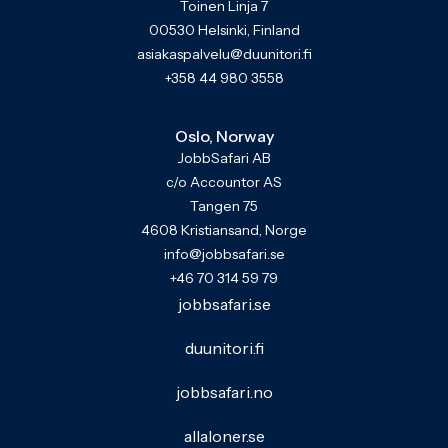
Toinen Linja 7
00530 Helsinki, Finland
asiakaspalvelu@duunitori.fi
+358 44 980 3558
Oslo, Norway
JobbSafari AB
c/o Accountor AS
Tangen 75
4608 Kristiansand, Norge
info@jobbsafari.se
+46 70 314 59 79
jobbsafari.se
duunitori.fi
jobbsafari.no
allaloner.se