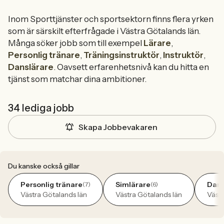
Inom Sporttjänster och sportsektorn finns flera yrken
som är särskilt efterfrågade i Västra Götalands län.
Många söker jobb som till exempel
Lärare
,
Personlig tränare
,
Träningsinstruktör
,
Instruktör
,
Danslärare
. Oavsett erfarenhetsnivå kan du hitta en
tjänst som matchar dina ambitioner.
34 lediga jobb
Skapa Jobbevakaren
Du kanske också gillar
Personlig tränare
Simlärare
Dans
(7)
(6)
Västra Götalands län
Västra Götalands län
Västr