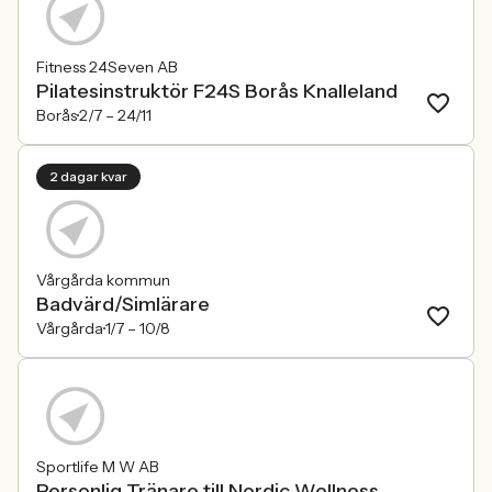
Fitness 24Seven AB
Pilatesinstruktör F24S Borås Knalleland
Borås
2/7 –
24/11
2 dagar kvar
Vårgårda kommun
Badvärd/Simlärare
Vårgårda
1/7 –
10/8
Sportlife M W AB
Personlig Tränare till Nordic Wellness