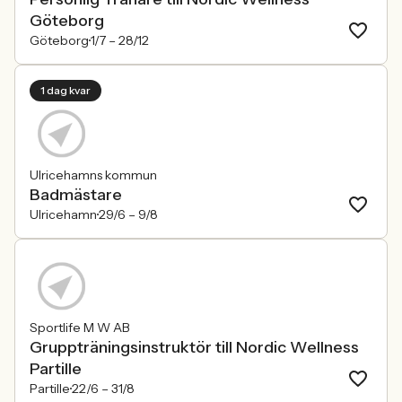
Göteborg
Göteborg
1/7 –
28/12
1 dag kvar
Ulricehamns kommun
Badmästare
Ulricehamn
29/6 –
9/8
Sportlife M W AB
Gruppträningsinstruktör till Nordic Wellness
Partille
Partille
22/6 –
31/8