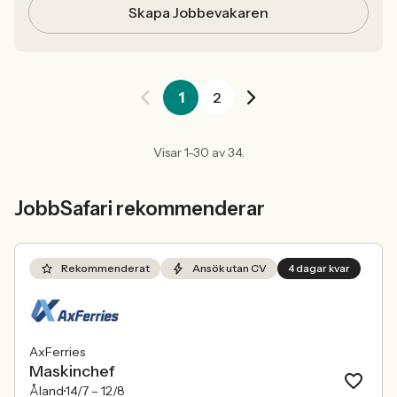
Skapa Jobbevakaren
1
2
Visar 1-30 av 34.
JobbSafari rekommenderar
Rekommenderat
Ansök utan CV
4 dagar kvar
AxFerries
Maskinchef
Åland
14/7 –
12/8