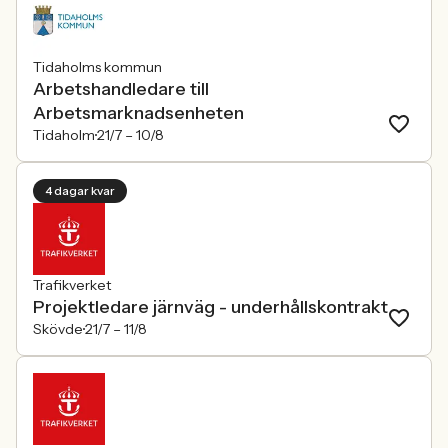
Tidaholms kommun
Arbetshandledare till
Arbetsmarknadsenheten
Tidaholm
21/7 –
10/8
4 dagar kvar
Trafikverket
Projektledare järnväg - underhållskontrakt
Skövde
21/7 –
11/8