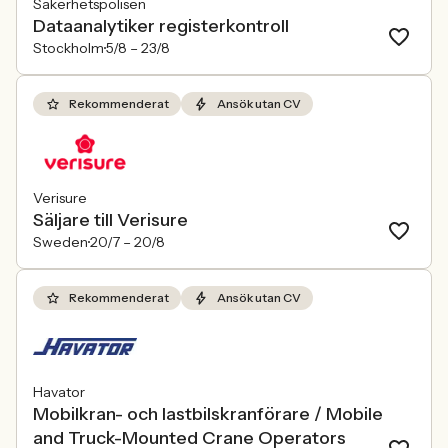
Säkerhetspolisen
Dataanalytiker registerkontroll
Stockholm
5/8 –
23/8
Rekommenderat
Ansök utan CV
Verisure
Säljare till Verisure
Sweden
20/7 –
20/8
Rekommenderat
Ansök utan CV
Havator
Mobilkran- och lastbilskranförare / Mobile
and Truck-Mounted Crane Operators