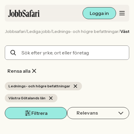
Logga in
/
/
/
Jobbsafari
Lediga jobb
Lednings- och högre befattningar
Västra
Lediga jobb
Arbetsliv och karriär
För arbetsgivare
Rensa alla
Skapa annons
Lednings- och högre befattningar
Västra Götalands län
Sök med AI
Relevans
Filtrera
Ny här? Skapa konto