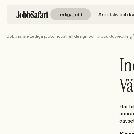
Lediga jobb
Arbetsliv och ka
/
/
/
Jobbsafari
Lediga jobb
Industriell design och produktutveckling
In
Vä
Här hi
annons
oavset