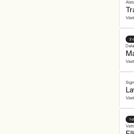
Als
Tr
Väst
2 
Dala
Ma
Väst
Sigm
La
Väst
1 
Vatt
El