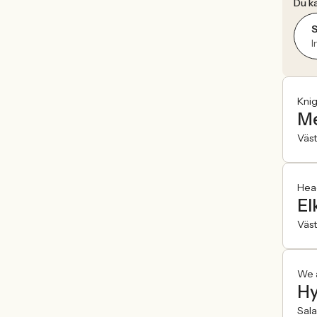
Du ka
I
Kni
Me
Väst
Hea
El
Väst
We a
Hy
Sala