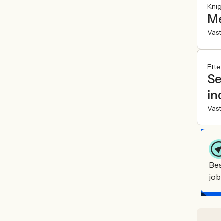
Kni
Me
Väst
Ette
Se
in
Väst
Bes
job