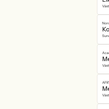
Väst
Nor
Ko
Sund
Aca
Me
Väst
AFR
Me
Väst