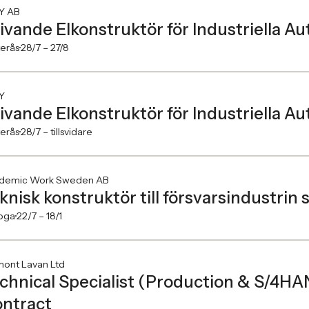
Y AB
ivande Elkonstruktör för Industriella A
erås
28/7 –
27/8
Y
ivande Elkonstruktör för Industriella A
erås
28/7 –
tillsvidare
demic Work Sweden AB
knisk konstruktör till försvarsindustrin 
oga
22/7 –
18/1
mont Lavan Ltd
chnical Specialist (Production & S/4H
ntract