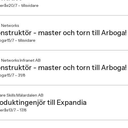
erås
20/7 –
tillsvidare
l Networks
nstruktör - master och torn till Arboga!
oga
15/7 –
tillsvidare
l Networks Infranet AB
nstruktör - master och torn till Arboga!
oga
15/7 –
31/8
re Skills Mälardalen AB
oduktingenjör till Expandia
erås
13/7 –
17/8