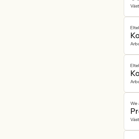
Väst
Elte
Ko
Arb
Elte
Ko
Arb
We a
Pr
Väst