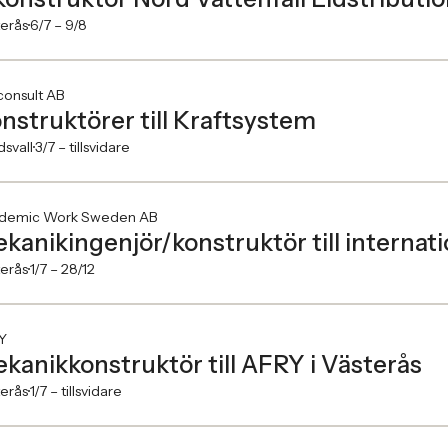
erås
6/7 –
9/8
consult AB
nstruktörer till Kraftsystem
svall
3/7 –
tillsvidare
demic Work Sweden AB
kanikingenjör/konstruktör till internati
erås
1/7 –
28/12
Y
kanikkonstruktör till AFRY i Västerås
erås
1/7 –
tillsvidare