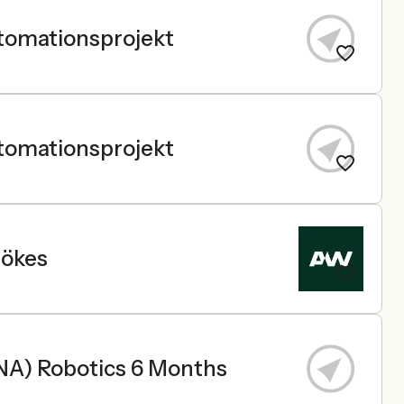
utomationsprojekt
utomationsprojekt
sökes
ANA) Robotics 6 Months