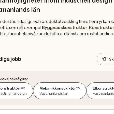
iärmöjligheter inom Industriell design
tmanlands län
ndustriell design och produktutveckling finns flera yrken 
jobb som till exempel
Byggnadskonstruktör
,
Konstruktö
t erfarenhetsnivå kan du hitta en tjänst som matchar dina
diga jobb
Sk
nske också gillar
onstruktör
Mekanikkonstruktör
Elkonstrukt
(28)
(7)
ästmanlands län
Västmanlands län
Västmanland