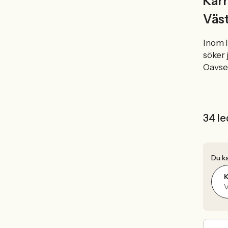
Karr
Väs
Inom I
söker 
Oavset
34 le
Du ka
K
V