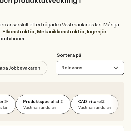
 och produktutveckling i
som är särskilt efterfrågade i Västmanlands län. Många
r
,
Elkonstruktör
,
Mekanikkonstruktör
,
Ingenjör
.
 ambitioner.
Sortera på
Relevans
apa Jobbevakaren
ör
Produktspecialist
CAD-ritare
(6)
(3)
(2)
s län
Västmanlands län
Västmanlands län