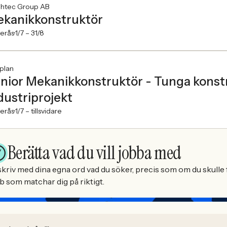
ghtec Group AB
kanikkonstruktör
erås
1/7 –
31/8
plan
nior Mekanikkonstruktör - Tunga konst
dustriprojekt
erås
1/7 –
tillsvidare
Berätta vad du vill jobba med
kriv med dina egna ord vad du söker, precis som om du skulle f
b som matchar dig på riktigt.