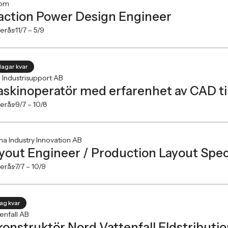
tom
action Power Design Engineer
erås
11/7 –
5/9
dagar kvar
 Industrisupport AB
skinoperatör med erfarenhet av CAD til
erås
9/7 –
10/8
a Industry Innovation AB
yout Engineer / Production Layout Speci
erås
7/7 –
10/9
dag kvar
enfall AB
konstruktör Nord Vattenfall Eldstributi