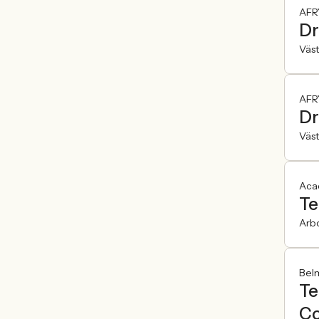
AFR
Dr
Väst
AFR
Dr
Väst
Aca
Te
Arb
Bel
Te
Co