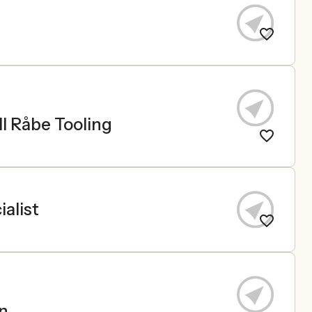
l Råbe Tooling
alist
on