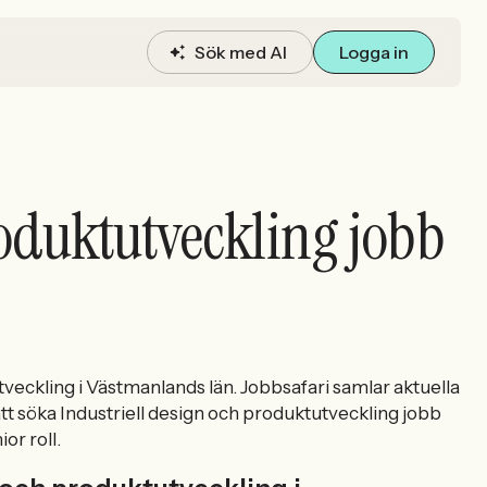
Sök med AI
Logga in
roduktutveckling jobb
tveckling i Västmanlands län. Jobbsafari samlar aktuella
att söka Industriell design och produktutveckling jobb
or roll.