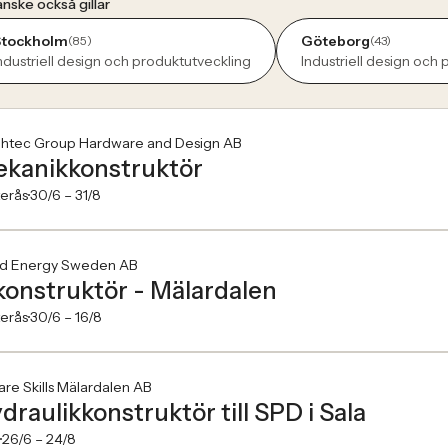
nske också gillar
Stockholm
Göteborg
(85)
(43)
ndustriell design och produktutveckling
Industriell design och
ghtec Group Hardware and Design AB
kanikkonstruktör
erås
30/6 –
31/8
d Energy Sweden AB
konstruktör - Mälardalen
erås
30/6 –
16/8
re Skills Mälardalen AB
draulikkonstruktör till SPD i Sala
26/6 –
24/8