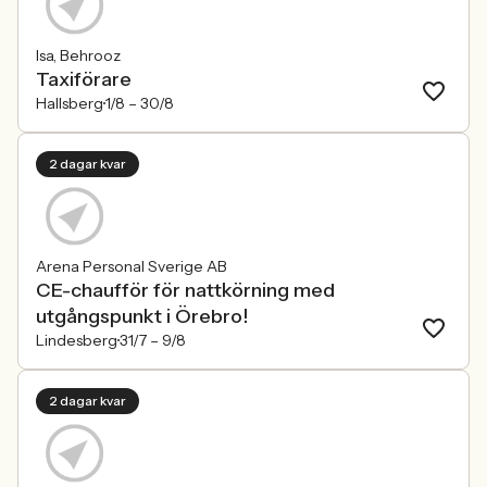
Isa, Behrooz
Taxiförare
Hallsberg
1/8 –
30/8
2 dagar kvar
Arena Personal Sverige AB
CE-chaufför för nattkörning med
utgångspunkt i Örebro!
Lindesberg
31/7 –
9/8
2 dagar kvar