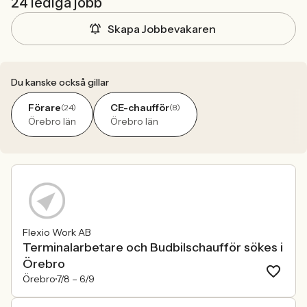
24 lediga jobb
Skapa Jobbevakaren
Du kanske också gillar
Förare
CE-chaufför
(24)
(8)
Örebro län
Örebro län
Flexio Work AB
Terminalarbetare och Budbilschaufför sökes i
Örebro
Örebro
7/8 –
6/9