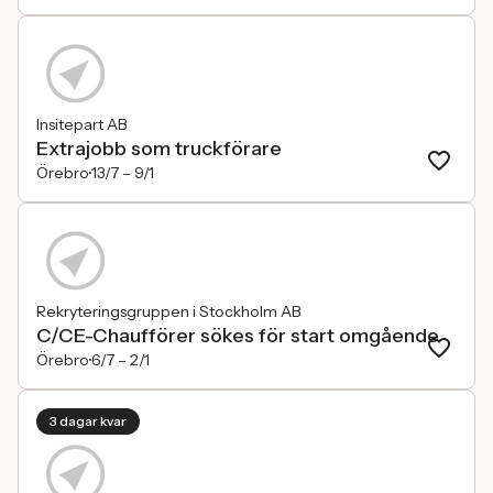
Insitepart AB
Extrajobb som truckförare
Örebro
13/7 –
9/1
Rekryteringsgruppen i Stockholm AB
C/CE-Chaufförer sökes för start omgående
Örebro
6/7 –
2/1
3 dagar kvar