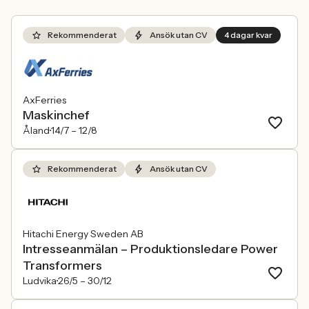
Rekommenderat
Ansök utan CV
4 dagar kvar
AxFerries
Maskinchef
Åland
14/7 –
12/8
Rekommenderat
Ansök utan CV
Hitachi Energy Sweden AB
Intresseanmälan – Produktionsledare Power
Transformers
Ludvika
26/5 –
30/12