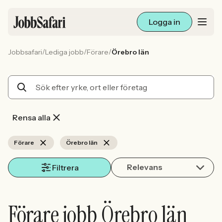
Logga in
/
/
/
Jobbsafari
Lediga jobb
Förare
Örebro län
Lediga jobb
Arbetsliv och karriär
För arbetsgivare
Rensa alla
Skapa annons
Förare
Örebro län
Relevans
Sök med AI
Filtrera
Ny här? Skapa konto
Förare jobb Örebro län