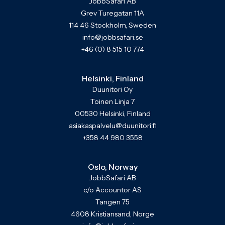
JobbSafari AB
Grev Turegatan 11A
114 46 Stockholm, Sweden
info@jobbsafari.se
+46 (0) 8 515 10 774
Helsinki, Finland
Duunitori Oy
Toinen Linja 7
00530 Helsinki, Finland
asiakaspalvelu@duunitori.fi
+358 44 980 3558
Oslo, Norway
JobbSafari AB
c/o Accountor AS
Tangen 75
4608 Kristiansand, Norge