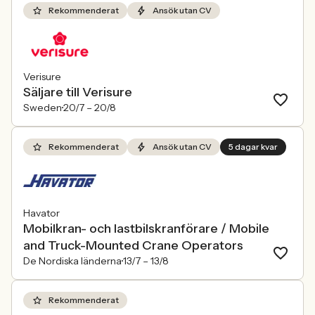
Rekommenderat
Ansök utan CV
Verisure
Säljare till Verisure
Sweden
20/7 –
20/8
Rekommenderat
Ansök utan CV
5 dagar kvar
Havator
Mobilkran- och lastbilskranförare / Mobile
and Truck-Mounted Crane Operators
De Nordiska länderna
13/7 –
13/8
Rekommenderat