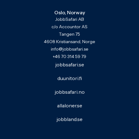
Oslo, Norway
JobbSafari AB
c/o Accountor AS
Tangen 75
4608 Kristiansand, Norge
info@jobbsafari.se
+46 70 314 59 79
jobbsafari.se
duunitori.fi
jobbsafari.no
allaloner.se
jobbland.se