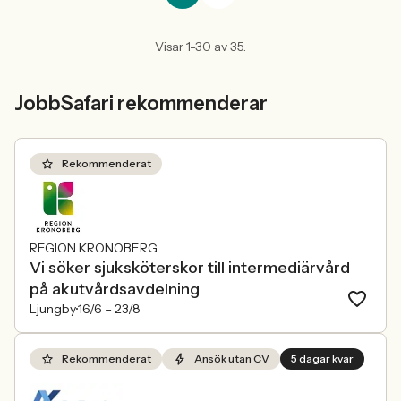
Visar 1-30 av 35.
JobbSafari rekommenderar
Rekommenderat
REGION KRONOBERG
Vi söker sjuksköterskor till intermediärvård
på akutvårdsavdelning
Ljungby
16/6 –
23/8
Rekommenderat
Ansök utan CV
5 dagar kvar