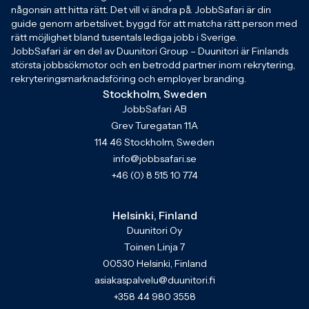
någonsin att hitta rätt. Det vill vi ändra på. JobbSafari är din
guide genom arbetslivet, byggd för att matcha rätt person med
rätt möjlighet bland tusentals lediga jobb i Sverige.
JobbSafari är en del av Duunitori Group – Duunitori är Finlands
största jobbsökmotor och en betrodd partner inom rekrytering,
rekryteringsmarknadsföring och employer branding.
Stockholm, Sweden
JobbSafari AB
Grev Turegatan 11A
114 46 Stockholm, Sweden
info@jobbsafari.se
+46 (0) 8 515 10 774
Helsinki, Finland
Duunitori Oy
Toinen Linja 7
00530 Helsinki, Finland
asiakaspalvelu@duunitori.fi
+358 44 980 3558