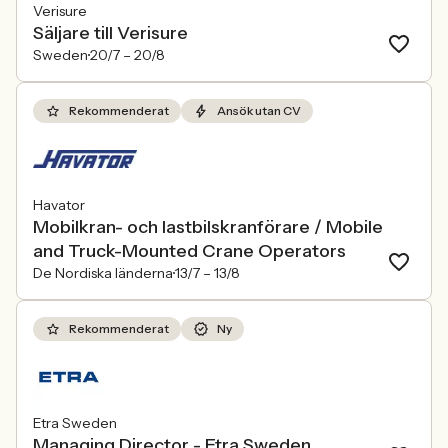
Verisure
Säljare till Verisure
Sweden
20/7 –
20/8
Rekommenderat
Ansök utan CV
Havator
Mobilkran- och lastbilskranförare / Mobile
and Truck-Mounted Crane Operators
De Nordiska länderna
13/7 –
13/8
Rekommenderat
Ny
Etra Sweden
Managing Director - Etra Sweden