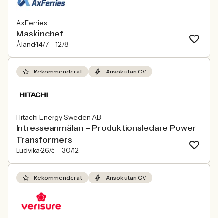
AxFerries
Maskinchef
Åland
14/7 –
12/8
Rekommenderat
Ansök utan CV
Hitachi Energy Sweden AB
Intresseanmälan – Produktionsledare Power
Transformers
Ludvika
26/5 –
30/12
Rekommenderat
Ansök utan CV