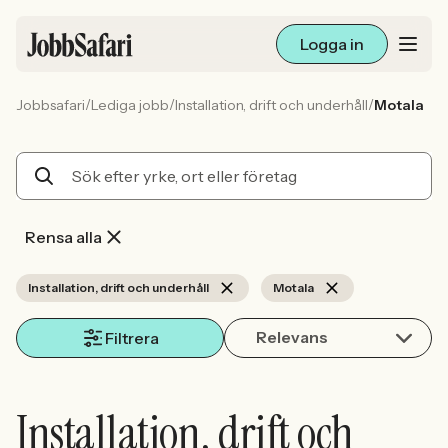
Logga in
/
/
/
Jobbsafari
Lediga jobb
Installation, drift och underhåll
Motala
Lediga jobb
Arbetsliv och karriär
För arbetsgivare
Rensa alla
Skapa annons
Installation, drift och underhåll
Motala
Relevans
Sök med AI
Filtrera
Ny här? Skapa konto
Installation, drift och