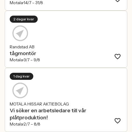
Motala
14/7 –
31/8
2 dagar kvar
Randstad AB
tågmontör
Motala
3/7 –
9/8
1 dag kvar
MOTALA HISSAR AKTIEBOLAG
Vi söker en arbetsledare till vår
plåtproduktion!
Motala
2/7 –
8/8