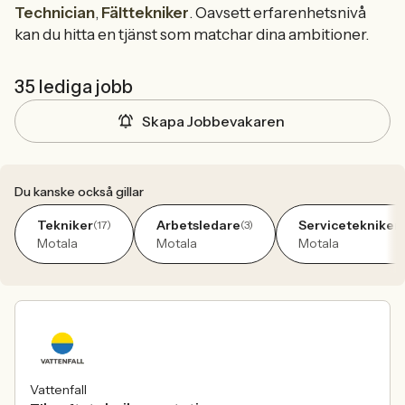
Technician
,
Fälttekniker
. Oavsett erfarenhetsnivå
kan du hitta en tjänst som matchar dina ambitioner.
35 lediga jobb
Skapa Jobbevakaren
Du kanske också gillar
Tekniker
Arbetsledare
Servicetekniker
(17)
(3)
(
Motala
Motala
Motala
Vattenfall