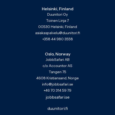
Helsinki, Finland
Duunitori Oy
Toinen Linja 7
00530 Helsinki, Finland
asiakaspalvelu@duunitori.fi
+358 44 980 3558
Oslo, Norway
JobbSafari AB
c/o Accountor AS
Tangen 75
4608 Kristiansand, Norge
info@jobbsafari.se
+46 70 314 59 79
jobbsafari.se
duunitori.fi