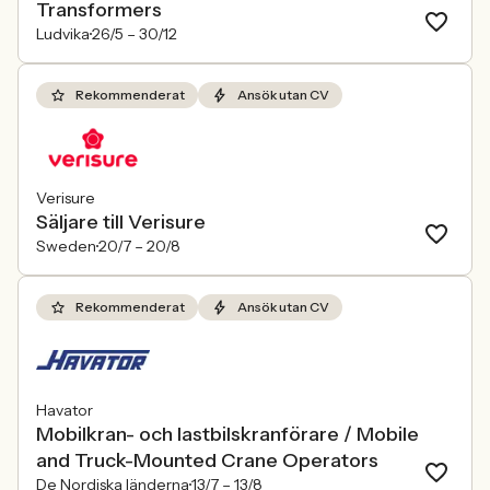
Transformers
Ludvika
26/5 –
30/12
Rekommenderat
Ansök utan CV
Verisure
Säljare till Verisure
Sweden
20/7 –
20/8
Rekommenderat
Ansök utan CV
Havator
Mobilkran- och lastbilskranförare / Mobile
and Truck-Mounted Crane Operators
De Nordiska länderna
13/7 –
13/8