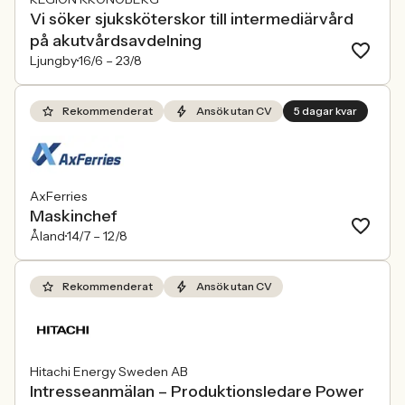
Vi söker sjuksköterskor till intermediärvård
på akutvårdsavdelning
Ljungby
16/6 –
23/8
Rekommenderat
Ansök utan CV
5 dagar kvar
AxFerries
Maskinchef
Åland
14/7 –
12/8
Rekommenderat
Ansök utan CV
Hitachi Energy Sweden AB
Intresseanmälan – Produktionsledare Power