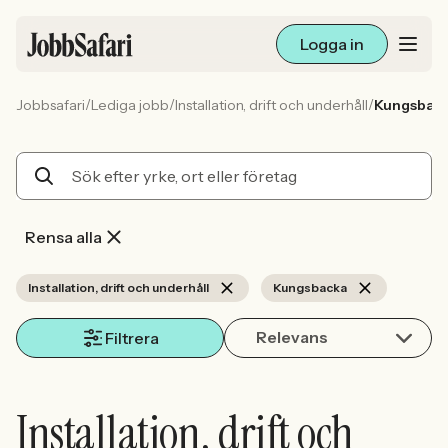
Logga in
/
/
/
Jobbsafari
Lediga jobb
Installation, drift och underhåll
Kungsbac
Lediga jobb
Arbetsliv och karriär
För arbetsgivare
Rensa alla
Skapa annons
Installation, drift och underhåll
Kungsbacka
Relevans
Sök med AI
Filtrera
Ny här? Skapa konto
Installation, drift och