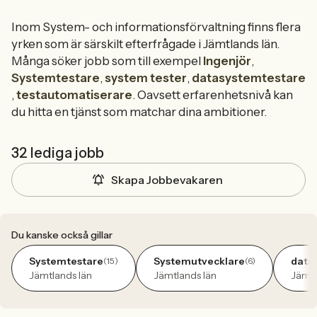
Inom System- och informationsförvaltning finns flera
yrken som är särskilt efterfrågade i Jämtlands län.
Många söker jobb som till exempel
Ingenjör
,
Systemtestare
,
system tester
,
datasystemtestare
,
testautomatiserare
. Oavsett erfarenhetsnivå kan
du hitta en tjänst som matchar dina ambitioner.
32 lediga jobb
Skapa Jobbevakaren
Du kanske också gillar
Systemtestare
Systemutvecklare
data
(15)
(6)
Jämtlands län
Jämtlands län
Jämtl