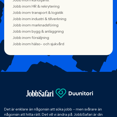
Jobb inom kundtjänst
Jobb inom HR & rekrytering
Jobb inom transport & logistik
Jobb inom industri & tillverkning
Jobb inom marknadsföring
Jobb inom bygg & anläggning
Jobb inom försäljning
Jobb inom hälso- och sjukvård
Det är enklare än någonsin att söka jobb – men svårare än
någonsin att hitta rätt. Det vill vi ändra på. JobbSafari är din