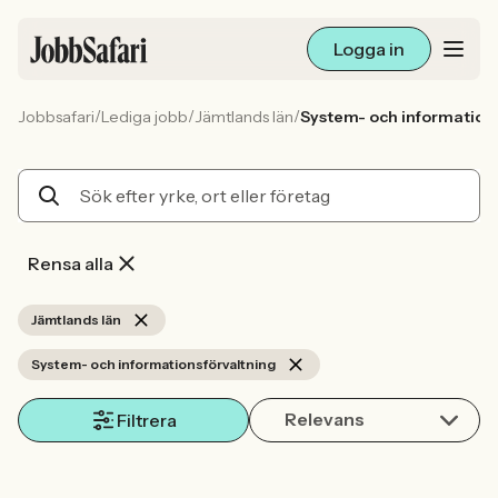
Logga in
/
/
/
Jobbsafari
Lediga jobb
Jämtlands län
System- och information
Lediga jobb
Arbetsliv och karriär
För arbetsgivare
Rensa alla
Skapa annons
Jämtlands län
System- och informationsförvaltning
Sök med AI
Relevans
Filtrera
Ny här? Skapa konto