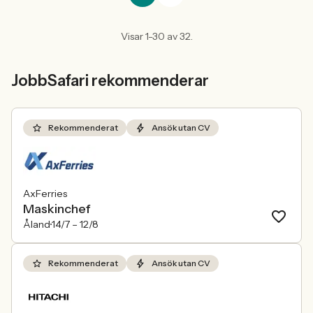
Visar 1-30 av 32.
JobbSafari rekommenderar
Rekommenderat
Ansök utan CV
AxFerries
Maskinchef
Åland
14/7 –
12/8
Rekommenderat
Ansök utan CV