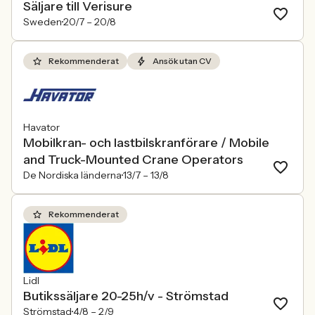
Säljare till Verisure
Sweden
20/7 –
20/8
Rekommenderat
Ansök utan CV
Havator
Mobilkran- och lastbilskranförare / Mobile
and Truck-Mounted Crane Operators
De Nordiska länderna
13/7 –
13/8
Rekommenderat
Lidl
Butikssäljare 20-25h/v - Strömstad
Strömstad
4/8 –
2/9