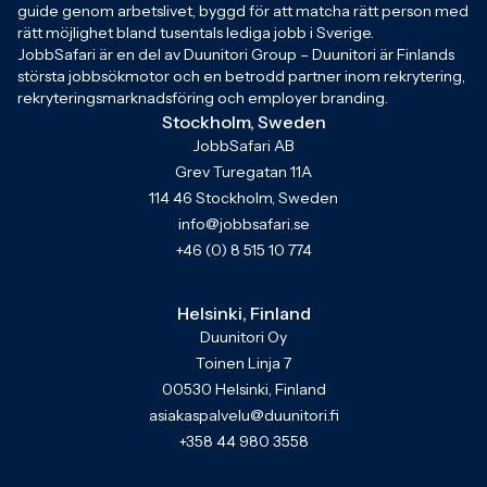
guide genom arbetslivet, byggd för att matcha rätt person med
rätt möjlighet bland tusentals lediga jobb i Sverige.
JobbSafari är en del av Duunitori Group – Duunitori är Finlands
största jobbsökmotor och en betrodd partner inom rekrytering,
rekryteringsmarknadsföring och employer branding.
Stockholm, Sweden
JobbSafari AB
Grev Turegatan 11A
114 46 Stockholm, Sweden
info@jobbsafari.se
+46 (0) 8 515 10 774
Helsinki, Finland
Duunitori Oy
Toinen Linja 7
00530 Helsinki, Finland
asiakaspalvelu@duunitori.fi
+358 44 980 3558