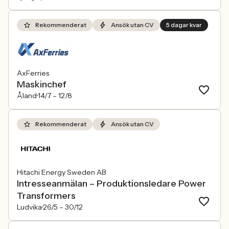
Rekommenderat
Ansök utan CV
5 dagar kvar
AxFerries
Maskinchef
Åland
14/7 –
12/8
Rekommenderat
Ansök utan CV
Hitachi Energy Sweden AB
Intresseanmälan – Produktionsledare Power
Transformers
Ludvika
26/5 –
30/12