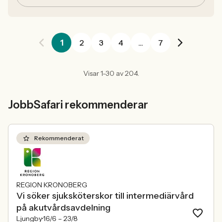
1
2
3
4
...
7
Visar 1-30 av 204.
JobbSafari rekommenderar
Rekommenderat
REGION KRONOBERG
Vi söker sjuksköterskor till intermediärvård
på akutvårdsavdelning
Ljungby
16/6 –
23/8