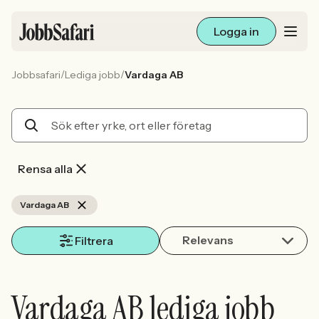
Logga in
/
/
Jobbsafari
Lediga jobb
Vardaga AB
Lediga jobb
Arbetsliv och karriär
För arbetsgivare
Rensa alla
Skapa annons
Vardaga AB
Relevans
Sök med AI
Filtrera
Ny här? Skapa konto
Vardaga AB lediga jobb