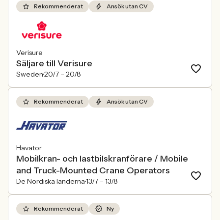
Rekommenderat
Ansök utan CV
Verisure
Säljare till Verisure
Sweden
20/7 –
20/8
Rekommenderat
Ansök utan CV
Havator
Mobilkran- och lastbilskranförare / Mobile
and Truck-Mounted Crane Operators
De Nordiska länderna
13/7 –
13/8
Rekommenderat
Ny