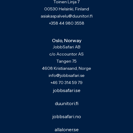
Toinen Linja 7
00530 Helsinki, Finland
asiakaspalvelu@duunitori.fi
+358 44 980 3558
Oslo, Norway
JobbSafari AB
c/o Accountor AS
Tangen 75
4608 Kristiansand, Norge
info@jobbsafari.se
+46 70 314 59 79
jobbsafari.se
duunitori.fi
jobbsafari.no
allaloner.se