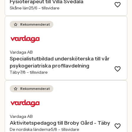
Fysioterapeut till Villa Svedala
Skåne län
25/6 –
tillsvidare
Rekommenderat
Vardaga AB
Specialistutbildad undersköterska till vår
psykogeriatriska profilavdelning
Täby
7/8 –
tillsvidare
Rekommenderat
Vardaga AB
Aktivitetspedagog till Broby Gård - Täby
De nordiska länderna
5/8 –
tillsvidare