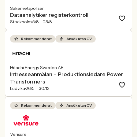
Säkerhetspolisen
Dataanalytiker registerkontroll
Stockholm
5/8 –
23/8
Rekommenderat
Ansök utan CV
Hitachi Energy Sweden AB
Intresseanmälan – Produktionsledare Power
Transformers
Ludvika
26/5 –
30/12
Rekommenderat
Ansök utan CV
Verisure