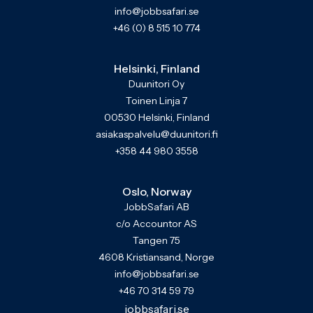
info@jobbsafari.se
+46 (0) 8 515 10 774
Helsinki, Finland
Duunitori Oy
Toinen Linja 7
00530 Helsinki, Finland
asiakaspalvelu@duunitori.fi
+358 44 980 3558
Oslo, Norway
JobbSafari AB
c/o Accountor AS
Tangen 75
4608 Kristiansand, Norge
info@jobbsafari.se
+46 70 314 59 79
jobbsafari.se