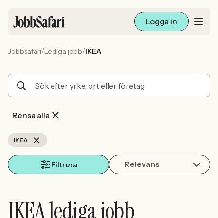
Logga in
/
/
Jobbsafari
Lediga jobb
IKEA
Lediga jobb
Arbetsliv och karriär
För arbetsgivare
Rensa alla
Skapa annons
IKEA
Relevans
Sök med AI
Filtrera
Ny här? Skapa konto
IKEA lediga jobb