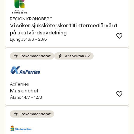
REGION KRONOBERG
Vi söker sjuksköterskor till intermediärvård
på akutvårdsavdelning
Ljungby
16/6 –
23/8
Rekommenderat
Ansök utan CV
AxFerries
Maskinchef
Åland
14/7 –
12/8
Rekommenderat