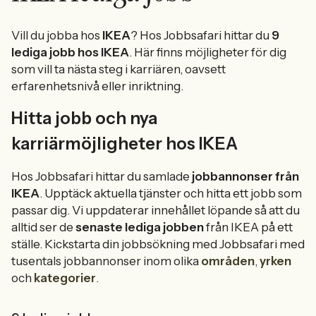
Vill du jobba hos
IKEA
? Hos Jobbsafari hittar du
9
lediga jobb hos IKEA
. Här finns möjligheter för dig
som vill ta nästa steg i karriären, oavsett
erfarenhetsnivå eller inriktning.
Hitta jobb och nya
karriärmöjligheter hos IKEA
Hos Jobbsafari hittar du samlade
jobbannonser från
IKEA
. Upptäck aktuella tjänster och hitta ett jobb som
passar dig. Vi uppdaterar innehållet löpande så att du
alltid ser de
senaste lediga jobben
från IKEA på ett
ställe. Kickstarta din jobbsökning med Jobbsafari med
tusentals jobbannonser inom olika
områden
,
yrken
och
kategorier
.