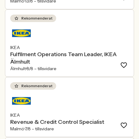
Malmö
13/8 –
tillsvidare
Rekommenderat
IKEA
Fulfilment Operations Team Leader, IKEA
Älmhult
Älmhult
8/8 –
tillsvidare
Rekommenderat
IKEA
Revenue & Credit Control Specialist
Malmö
7/8 –
tillsvidare