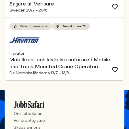
Säljare till Verisure
Sweden
20/7 –
20/8
Rekommenderat
Ansök utan CV
Havator
Mobilkran- och lastbilskranförare / Mobile
and Truck-Mounted Crane Operators
De Nordiska länderna
13/7 –
13/8
Om JobbSafari
För arbetsgivare
Skapa annons