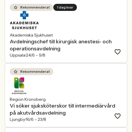
Rekommenderat
1 dag kvar
Akademiska Sjukhuset
Avdelningschef till kirurgisk anestesi- och
operationsavdelning
Uppsala
24/6 –
9/8
Rekommenderat
Region Kronoberg
Vi söker sjuksköterskor till intermediärvård
på akutvårdsavdelning
Ljungby
16/6 –
23/8