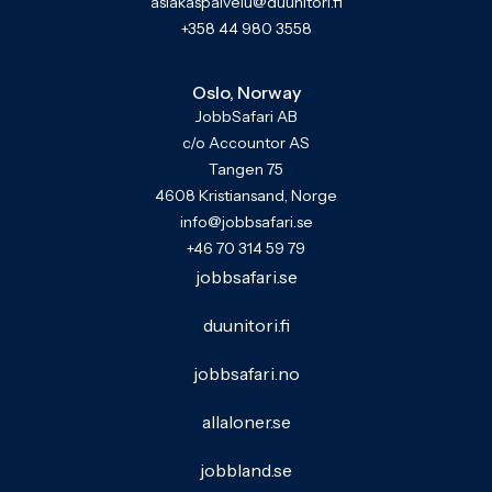
asiakaspalvelu@duunitori.fi
+358 44 980 3558
Oslo, Norway
JobbSafari AB
c/o Accountor AS
Tangen 75
4608 Kristiansand, Norge
info@jobbsafari.se
+46 70 314 59 79
jobbsafari.se
duunitori.fi
jobbsafari.no
allaloner.se
jobbland.se