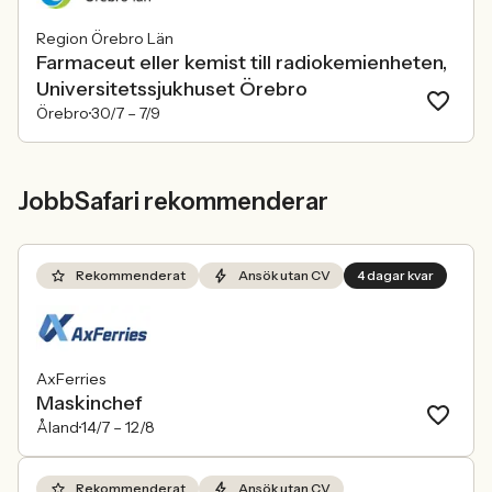
Region Örebro Län
Farmaceut eller kemist till radiokemienheten,
Universitetssjukhuset Örebro
Örebro
30/7 –
7/9
JobbSafari rekommenderar
Rekommenderat
Ansök utan CV
4 dagar kvar
AxFerries
Maskinchef
Åland
14/7 –
12/8
Rekommenderat
Ansök utan CV