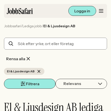
Logga in
/
/
Jobbsafari
Lediga jobb
El & Ljusdesign AB
Lediga jobb
Arbetsliv och karriär
För arbetsgivare
Rensa alla
Skapa annons
El & Ljusdesign AB
Relevans
Sök med AI
Filtrera
Ny här? Skapa konto
El & Ljusdesign AB lediga