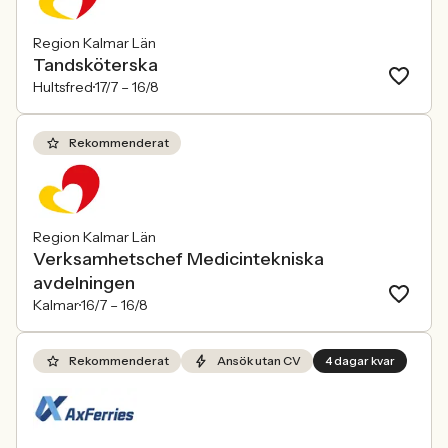
Region Kalmar Län
Tandsköterska
Hultsfred
17/7 –
16/8
Rekommenderat
Region Kalmar Län
Verksamhetschef Medicintekniska
avdelningen
Kalmar
16/7 –
16/8
Rekommenderat
Ansök utan CV
4 dagar kvar