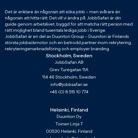
Det är enklare än någonsin att söka jobb – men svårare än
någonsin att hitta rätt. Det vill vi ändra på. JobbSafari är din
guide genom arbetslivet, byggd för att matcha rätt person med
rätt möjlighet bland tusentals lediga jobb i Sverige.
JobbSafari är en del av Duunitori Group – Duunitori är Finlands
största jobbsökmotor och en betrodd partner inom rekrytering,
rekryteringsmarknadsföring och employer branding.
Stockholm, Sweden
JobbSafari AB
Grev Turegatan 11A
114 46 Stockholm, Sweden
info@jobbsafari.se
+46 (0) 8 515 10 774
Helsinki, Finland
Duunitori Oy
Toinen Linja 7
00530 Helsinki, Finland