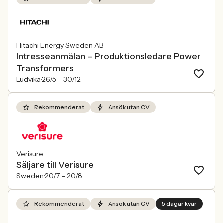
Hitachi Energy Sweden AB
Intresseanmälan – Produktionsledare Power
Transformers
Ludvika
26/5 –
30/12
Rekommenderat
Ansök utan CV
Verisure
Säljare till Verisure
Sweden
20/7 –
20/8
Rekommenderat
Ansök utan CV
5 dagar kvar