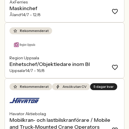
AxFerries
Maskinchef
Åland
14/7 –
12/8
Rekommenderat
Region Uppsala
Enhetschef/Objektledare inom BI
Uppsala
14/7 –
16/8
Rekommenderat
Ansök utan CV
5 dagar kvar
Havator Aktiebolag
Mobilkran- och lastbilskranförare / Mobile
and Truck-Mounted Crane Operators