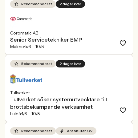
Rekommenderat
2 dagar kvar
Coromatic AB
Senior Servicetekniker EMP
Malmö
5/6 –
10/8
Rekommenderat
2 dagar kvar
Tullverket
Tullverket söker systemutvecklare till
brottsbekämpande verksamhet
Luleå
1/6 –
10/8
Rekommenderat
Ansök utan CV