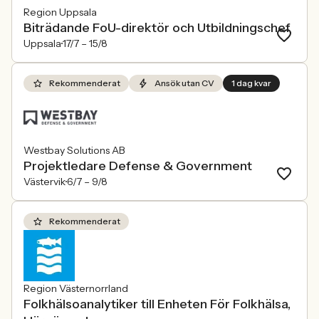
Region Uppsala
Biträdande FoU-direktör och Utbildningschef
Uppsala
17/7 –
15/8
Rekommenderat
Ansök utan CV
1 dag kvar
Westbay Solutions AB
Projektledare Defense & Government
Västervik
6/7 –
9/8
Rekommenderat
Region Västernorrland
Folkhälsoanalytiker till Enheten För Folkhälsa,