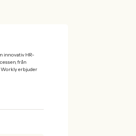
en innovativ HR-
ocessen, från
a. Workly erbjuder