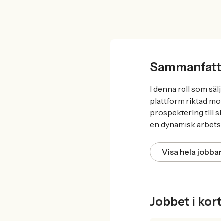
Sammanfatt
I denna roll som sä
plattform riktad mot
prospektering till s
en dynamisk arbetsm
Visa hela jobb
Jobbet i kor