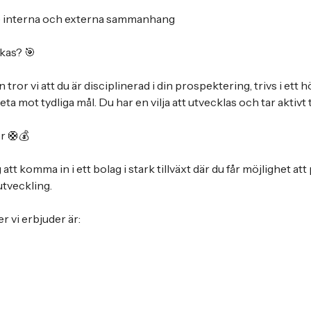
de interna och externa sammanhang
ckas? 🎯
en tror vi att du är disciplinerad i din prospektering, trivs i et
ta mot tydliga mål. Du har en vilja att utvecklas och tar aktivt t
r 🛟💰
att komma in i ett bolag i stark tillväxt där du får möjlighet at
tveckling.
r vi erbjuder är: