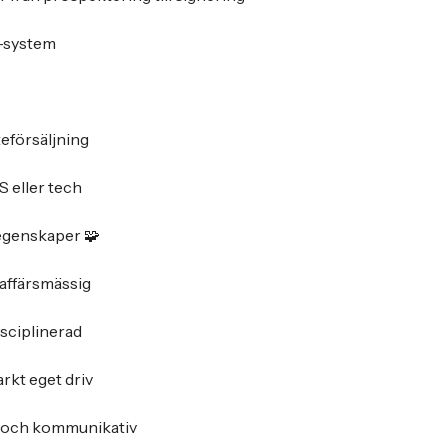
-system
teförsäljning
S eller tech
genskaper 🧩
 affärsmässig
sciplinerad
rkt eget driv
 och kommunikativ