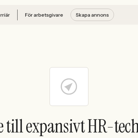
rriär
För arbetsgivare
Skapa annons
e till expansivt HR-tec