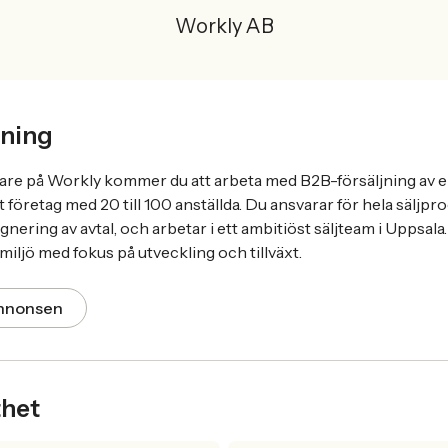
Workly AB
ning
ljare på Workly kommer du att arbeta med B2B-försäljning av 
 företag med 20 till 100 anställda. Du ansvarar för hela säljpr
ignering av avtal, och arbetar i ett ambitiöst säljteam i Uppsal
iljö med fokus på utveckling och tillväxt.
annonsen
thet