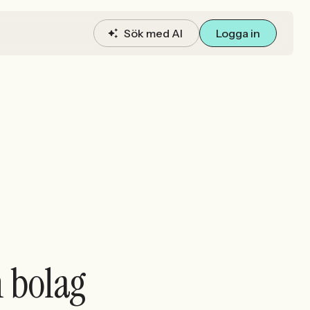
Sök med AI
Logga in
h bolag