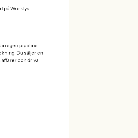
med på Worklys
 din egen pipeline
ning. Du säljer en
 affärer och driva