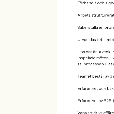
Förhandla och sign
Arbeta strukturerat
Säkerställa en prof
Utvecklas i ett ambi
Hos oss är utveckli
inspelade möten, 1-o
säljprocessen. Det g
Teamet består av 3 s
Erfarenhet och bak
Erfarenhet av B2B-f
Vana att driva affär