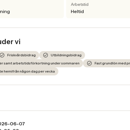
Arbetstid
lning
Heltid
uder vi
Friskvårdsbidrag
Utbildningsbidrag
er samt arbetstidsförkortning under sommaren
Fast grundlön med pr
bete hemifrån någon dag per vecka
026-06-07