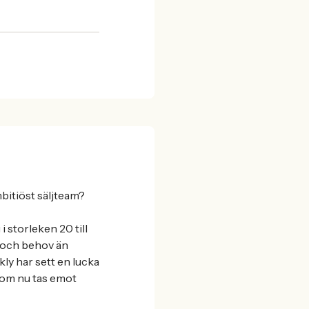
mbitiöst säljteam?
i storleken 20 till
r och behov än
ly har sett en lucka
som nu tas emot