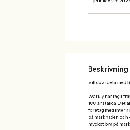
Publicerad:
202
Beskrivning
Vill du arbeta med B
Workly har tagit fra
100 anställda. Det 
företag med intern 
på marknaden och vå
mycket bra på mar