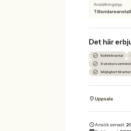
Anställningstyp
Tillsvidareanstal
Det här erbj
Kollektivavtal
6 veckors semest
Möjlighet till ar
Uppsala
Ansök senast:
2