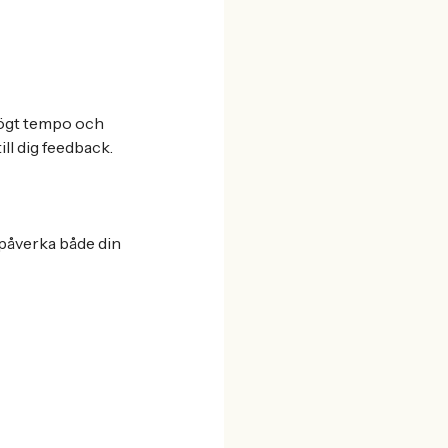
t högt tempo och
ill dig feedback.
t påverka både din