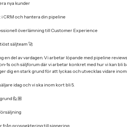
era nya kunder
 i CRM och hantera din pipeline
essionell överlämning till Customer Experience
tiöst säljteam 🚀
ng en del av vardagen. Vi arbetar löpande med pipeline reviews
n-1s och säljforum där vi arbetar konkret med hur vi kan bli bät
er dig en stark grund för att lyckas och utvecklas vidare inom 
äljare idag och vi ska inom kort bli 5.
grund 🙋🏼
örsäljning
er från prospektering till signering