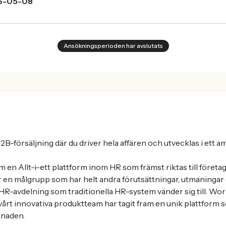
6-05-08
Ansökningsperioden har avslutats
2B-försäljning där du driver hela affären och utvecklas i ett a
m en Allt-i-ett plattform inom HR som främst riktas till företag 
är en målgrupp som har helt andra förutsättningar, utmaninga
HR-avdelning som traditionella HR-system vänder sig till. Work
rt innovativa produktteam har tagit fram en unik plattform 
knaden.