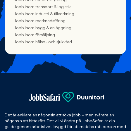
Jobb inom transport & logistik
Jobb inom industri & tillverkning
Jobb inom marknadsföring
Jobb inom bygg & anläggning
Jobb inom försäljning
Jobb inom hälso- och sjukvård
Det är enklare än någonsin att söka jobb – men svårare än
någonsin att hitta rätt. Det vill vi ändra på. JobbSafari är din
guide genom arbetslivet, byggd för att matcha rätt person med