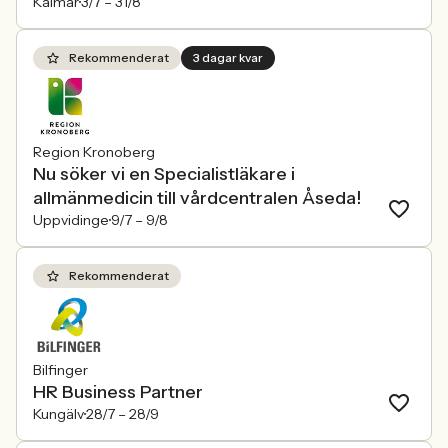
Kalmar
3/7 –
31/8
Rekommenderat
3 dagar kvar
Region Kronoberg
Nu söker vi en Specialistläkare i
allmänmedicin till vårdcentralen Åseda!
Uppvidinge
9/7 –
9/8
Rekommenderat
Bilfinger
HR Business Partner
Kungälv
28/7 –
28/9