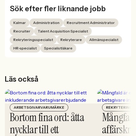
Sök efter fler liknande jobb
Kalmar
Administration
Recruitment Administrator
Recruiter
Talent Acquisition Specialist
Rekryteringsspecialist
Rekryterare
Allmänspecialist
HR-specialist
Specialistläkare
Läs också
ARBETSGIVARVARUMÄRKE
REKRYTERING
Bortom fina ord: åtta
Mångfald
nycklar till ett
affärskrit