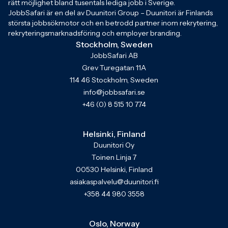
rätt möjlighet bland tusentals lediga jobb i Sverige.
JobbSafari är en del av Duunitori Group – Duunitori är Finlands
största jobbsökmotor och en betrodd partner inom rekrytering,
rekryteringsmarknadsföring och employer branding.
Stockholm, Sweden
JobbSafari AB
Grev Turegatan 11A
114 46 Stockholm, Sweden
info@jobbsafari.se
+46 (0) 8 515 10 774
Helsinki, Finland
Duunitori Oy
Toinen Linja 7
00530 Helsinki, Finland
asiakaspalvelu@duunitori.fi
+358 44 980 3558
Oslo, Norway