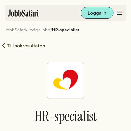
Logga in
JobbSafari
/
Lediga jobb
/
HR-specialist
Lediga jobb
Till sökresultaten
Arbetsliv och karriär
För arbetsgivare
Skapa annons
Sök med AI
HR-specialist
Ny här? Skapa konto